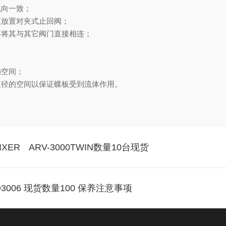
与流体流向一致；
路，垂直放置对夹式止回阀；
千万不要将其与其它阀门直接相连；
阻塞物；
个变径管；
足够大的空间；
直径的空间以保证蝶板受到流体作用。
XER ARV-3000TWIN数量10台现货
3006 现货数量100 保养注意事项