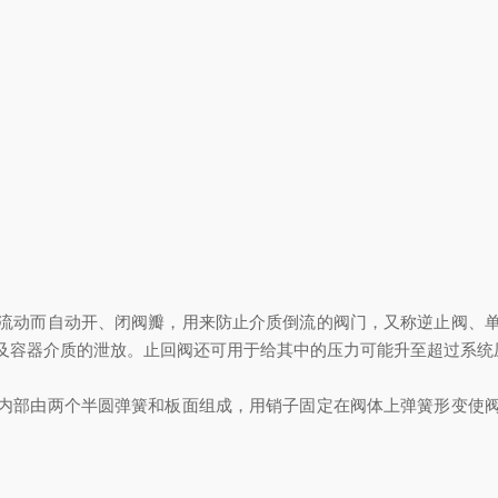
流动而自动开、闭阀瓣，用来防止介质倒流的阀门，又称逆止阀、
及容器介质的泄放。止回阀还可用于给其中的压力可能升至超过系统
内部由两个半圆弹簧和板面组成，用销子固定在阀体上弹簧形变使