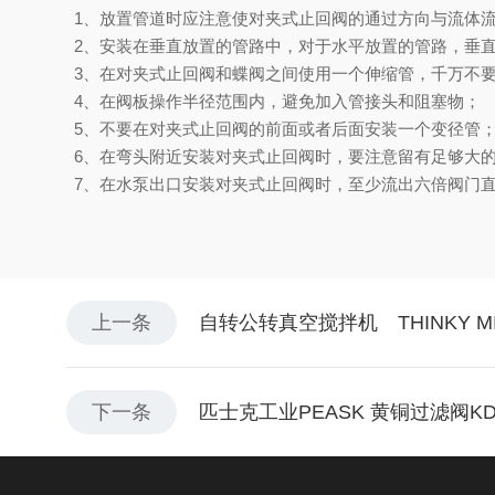
1、放置管道时应注意使对夹式止回阀的通过方向
2、安装在垂直放置的管路中，对于水平放置的管
3、在对夹式止回阀和蝶阀之间使用一个伸缩管，
4、在阀板操作半径范围内，避免加入管接头和
5、不要在对夹式止回阀的前面或者后面安装一
6、在弯头附近安装对夹式止回阀时，要注意留有
7、在水泵出口安装对夹式止回阀时，至少流出六倍阀门
上一条
自转公转真空搅拌机 THINKY MI
下一条
匹士克工业PEASK 黄铜过滤阀KD