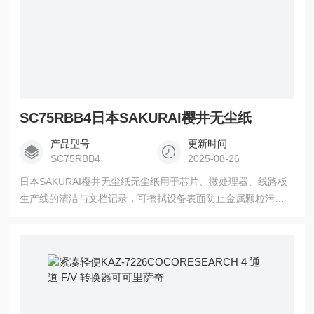
SC75RBB4日本SAKURAI樱井无尘纸
产品型号
更新时间
SC75RBB4
2025-08-26
日本SAKURAI樱井无尘纸无尘纸用于芯片、微处理器、线路板
生产线的清洁与文档记录，可擦拭设备表面防止金属颗粒污
染，减少生产线停机维护频率，符合 ISO 5级洁净标准 ，适用
于手术室、无菌实验室的器械擦拭与文件记录，部分型号通过
食检可用于医疗环境清洁。