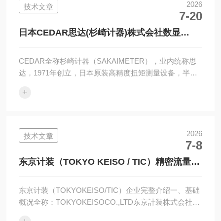
的平台。本次峰会，面向钙钛矿领域核心从业者，展示
2026
技术文章
7-20
适配行业全流程检测的精密仪器解决方案，助力大塚电
子在钙钛矿检测赛道的品牌推广，为产业高质量发展注
日本CEDAR思达(杉崎计器)株式会社数显
入技术动能本次峰会现场，大塚电...
WDIS-IP50/WDIS-IP200扭力计简介
CEDAR全称杉崎计器（SAKAIMETER），业内统称思
达，1971年创立，日本原装高精度扭矩测量设备，半导
体、3C电子、汽车装配、包装行业主流扭力检测仪器，
+
精度统一±0.5%FS，支持双向扭力、数据存储与上位机
通讯一、产品四大分类（选型核心）1.台式扭力测试仪
（校验电批/风批/扭矩扳手，产线质检）（1）CD系列
（经济型，基础校验）CD-10M：0.01~1N・m，微型电
2026
技术文章
7-8
批、耳机手表螺丝校验CD-100M：0.1~10N・m，通用
电动螺丝刀特点：弹簧接头，测完...
东京计装（TOKYO KEISO / TIC）精密流量计
+ 液位开关全
东京计装（TOKYOKEISO/TIC）企业完整介绍一、基础
概况全称：TOKYOKEISOCO.,LTD东京計装株式会社创
立：1954年（日本东京），日系老牌流量/液位仪表龙