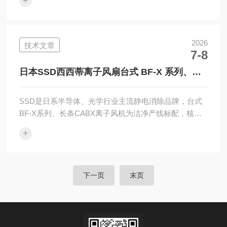
+
头，日本量产金属转子流量计厂商总部：东京港区芝公
园，资本金9930万日元，本部员工658人（2025），日
本横滨、冲绳设生产工场主营定位：精密流量计+液位开
关全品类研发制造，日本仪表行业头部品牌，半导体湿
2026
技术文章
7-8
制程标配仪表品牌二、发展简史（关键节点）1954成
立，起步转子流量计；1981与德国科隆Krohne技...
日本SSD西西蒂离子风扇台式 BF-X 系列、长
条 CABX 离子风棒介绍
SSD是日系半导体、光学行业主流静电消除品牌，台式
BF-X系列、长条CABX离子风机为洁净产线标配，核心
优势集中在电离技术、离子平衡、洁净低发尘、防爆低
+
臭氧、自动化联动、适配旋涂/晶圆精密工况六大维度：
一、自研HDC-AC高频电离核心，除静电效率、稳定性
碾压普通交流风机离子平衡长期稳定±10V以内行业顶尖
残余电压控制，300mm标准距离正负离子差值稳定
下一页
末页
≤10V，长时间连续运行漂移极小，不会出现普通风机越
用偏压越大、击穿芯片的风险。除静电速度快10kV高压
工件降至...