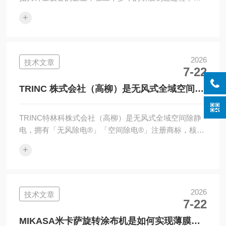
积累了拥有精确扭力测量制造设备的实力。杉﨑计器株
+
式会社本着高可靠性、高质量和精益求精的生产理念一
直着整个测量行业的发展和进步。在与时俱进的今天，
杉﨑计器一直为全球几大电动螺丝刀制造(HIOS、
DELVO、HIMAX、奇力速)贡献着的研发成果和制造工
2026
技术文章
7-22
艺。DI-1M-IP50是小量程分体冲击扭矩仪，IP系列最小
量程主力款，表头+圆盘传感器分体结构，主打小风批、
TRINC 株式会社（高柳）是无风式全域空间除
迷你油压脉冲起子、充电...
静电TAS-812SMT维修中心
TRINC特林科株式会社（高柳）是无风式全域空间除静
电，拥有「无风除电®」「空间除电®」注册商标，核心
解决普通离子风扇吹风扬尘、吹飞薄基板、静电吸附颗
+
粒的痛点，是半导体旋涂、光学涂布、晶圆检测工位标
配，和SSD西西蒂吹风式离子风扇形成差异化互补。
一、核心技术原理（TAIBS闭环离子平衡控制）无风离
子扩散技术（行业最大差异化）正负离子电极独立放
2026
技术文章
7-22
电，同极性离子相互排斥，无需风扇、压缩空气，离子
自然扩散覆盖整片空间；避免气流扬起粉尘、吹薄晶圆/
MIKASA米卡萨旋转涂布机是如何实现薄膜材