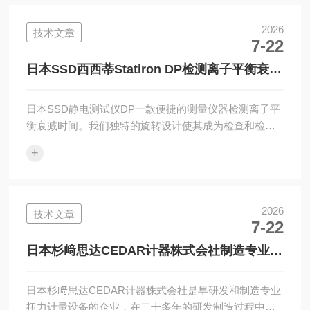
（横向50°，纵向30°）快速识别泄漏位置。（2）检测高
架管道等远程位置的泄漏。（3）由于使用超声波来确定
2026
技术文章
7-22
声源的方向，因此即使在嘈杂的环境中也可以识别泄漏
位置。通过使用阵列传感器检测空气泄漏产生的超声波
日本SSD西西蒂Statiron DP检测离子平衡衰减
并显示声压，可...
时间
日本SSD静电测试仪DP一款便捷的测量仪器检测离子平
衡衰减时间。我们独特的旋转设计使其成为检查和检测
安装在设备上的离子发生器的理想之选。HandyCPM：
+
StatironDP作为一种便捷的CPM功能，可以检查电离器
的离子平衡和衰减时间。在板上施加1000V电压，并测
量衰减时间直至100V。由于其体积小巧，因此在工作区
域检查离子发生器。SSD原装旋转头即使设备中安装的
2026
技术文章
7-22
离子发生器没有拆卸下来，也可以使用原装旋转头进行
检查。操作简单方便。大尺寸液晶显示屏，清晰易读。
日本杉﨑思达CEDAR计器株式会社制造专业扭
测量值不一定与I...
力计量设备的企业
日本杉﨑思达CEDAR计器株式会社是早研发和制造专业
扭力计量设备的企业，在二十多年的研发制造过程中，