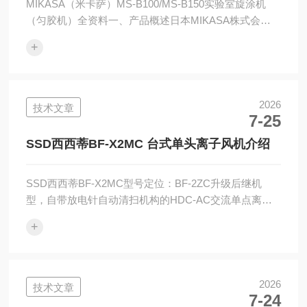
MIKASA（米卡萨）MS-B100/MS-B150实验室旋涂机
（匀胶机）全资料一、产品概述日本MIKASA株式会社
经典台式精密旋涂机，主打高校实验室、半导体研发、
+
光电/PCB小批量试样光刻胶旋涂，洁净室Class100适
配，无刷伺服结构、膜厚一致性优秀，国内半导体实验
室、科研院所常备机型。MS-B100：4寸及以内小基板专
用MS-B150：6寸晶圆/100mm方片通用款产品核心优势
2026
技术文章
7-25
洁净适配：无刷伺服无碳粉扬尘，连续长时间运行温升
低，膜厚重复性±0.6%以内，光...
SSD西西蒂BF-X2MC 台式单头离子风机介绍
SSD西西蒂BF-X2MC型号定位：BF-2ZC升级后继机
型，自带放电针自动清扫机构的HDC-AC交流单点离子
风机；台式独立工位机型，核心特色【电极自清洁】，
+
大幅降低人工维护频次。与BF-X12MA/X12ME架构同
源：DC24V输入升压生成高频交变高压，加载放电针电
晕电离空气产生正负离子；风扇输送离子气流中和工件
静电。额外部分：内置定时马达驱动毛刷定期擦拭放电
2026
技术文章
7-24
针尖，持续清除粉尘积碳，避免平衡漂移。六、适用场