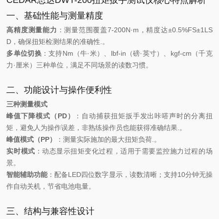
CEDAR思达DWT-200扭矩扳手测试仪核心特点解析
一、基础性能与测量精度
高精度测量能力
：测量范围覆盖7-200N·m，精度达±0.5%FS±1LS
D，确保扭矩检测结果的准确性.。
多单位切换
：支持Nm（牛·米）、lbf-in（磅·英寸）、kgf-cm（千克
力·厘米）三种单位，满足不同场景的读数习惯。
二、功能设计与操作便利性
三种测量模式
峰值下降模式（PD）
：自动捕获扭矩扳手发出咔嗒声时的分离扭
矩，避免人为操作误差，非熟练操作员也能获得准确结果.。
峰值模式（PP）
：测量实际施加的最大扭矩负荷.。
实时模式
：动态显示扭矩变化过程，适用于需要监控施力过程的场
景。
智能辅助功能
：配备LED四位数字显示，读数清晰；支持10分钟无操
作自动关机，节省电池电量。
三、结构与兼容性设计