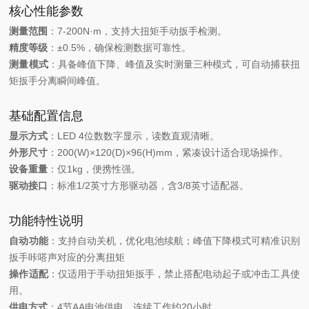
核心性能参数
测量范围
：7-200N·m，支持大扭矩手动扳手检测。
精度等级
：±0.5%，确保检测数据可靠性。
测量模式
：具备峰值下降、峰值及实时测量三种模式，可自动捕获扭
矩扳手分离瞬间峰值。
基础配置信息
显示方式
：LED 4位数数字显示，读数直观清晰。
外形尺寸
：200(W)×120(D)×96(H)mm，紧凑设计适合现场操作。
设备重量
：仅1kg，便携性强。
驱动接口
：标准1/2英寸方形驱动器，含3/8英寸适配器。
功能特性说明
自动功能
：支持自动关机，优化电池续航；峰值下降模式可精准识别
扳手咔嗒声对应的分离扭矩
操作适配
：仅适用于手动扭矩扳手，禁止搭配电动起子或冲击工具使
用。
供电方式
：4节AA电池供电，连续工作约20小时。