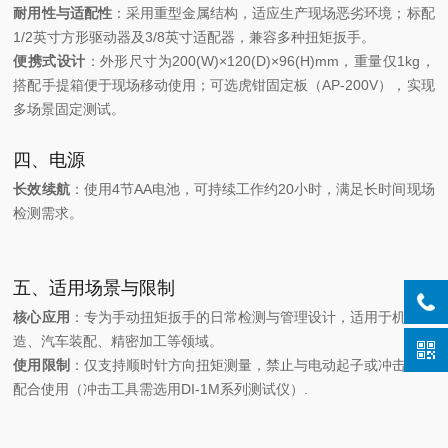
耐用性与适配性
：采用重型金属结构，适应生产现场恶劣环境；标配
1/2英寸方形驱动器及3/8英寸适配器，兼容多种扭矩扳手。
便携式设计
：外形尺寸为200(W)×120(D)×96(H)mm，重量仅1kg，
搭配手提箱便于现场移动使用；可选虎钳固定板（AP-200V），实现
多场景固定测试。
四、电源
长效续航
：使用4节AA电池，可持续工作约20小时，满足长时间现场
检测需求。
五、适用场景与限制
核心应用
：专为手动扭矩扳手的日常检测与管理设计，适用于机械制
造、汽车装配、精密加工等领域。
使用限制
：仅支持顺时针方向扭矩测量，禁止与电动起子或冲击工具
配合使用（冲击工具需选用DI-1M系列测试仪）.