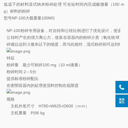
低温下的材料湿式纳米粉碎处理 可在短时间内完成极微量（100 m
g）材料的粉碎
型号
NP-100
大载重量
100MG
NP-100粉碎专用设备，对自转和公转比例进行了优化设计，使该冲击
公转时产生的强力离心力，使装在容器内的粉碎介质（氧化锆球）产
碎难以达到３微米以下的细度，而与此相对，湿式粉碎则可达到纳米
特征
粉碎量 最少可粉碎100 mg（10 ml液量）
粉碎时间 2～5分
提供标准粉碎配比
在密閉容器内的处理使混料控制在低限度
规格
主机外形尺寸
H785×W625×D600（ｍｍ）
主机重量
约96 kg