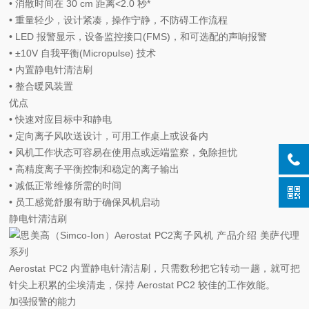
• 消散时间在 30 cm 距离<2.0 秒*
• 重量轻少，设计紧凑，操作宁静，不防碍工作流程
• LED 报警显示，设备监控接口(FMS)，和可选配的声响报警
• ±10V 自我平衡(Micropulse) 技术
• 内置静电针清洁刷
• 整合暖风装置
优点
• 快速对应目标中和静电
• 定向离子风吹送设计，可用工作桌上或设备内
• 风机工作状态可容易在使用点或远端监察，免除担忧
• 高精度离子平衡控制和稳定的离子输出
• 减低正常维修所需的时间
• 员工感觉舒服有助于确保风机启动
静电针清洁刷
Aerostat PC2 内置静电针清洁刷，只需数秒把它转动一趟，就可把
针尖上积累的尘埃清走，保持 Aerostat PC2 较佳的工作效能。
加强报警的能力