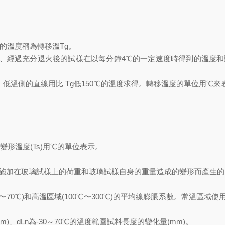
)的溫度稱為轉移溫Tg。
、經過充分退火後的試樣在以每分鐘4℃的一定速度時得到的溫度和
溫側的直線用比 Tg低150℃的溫度求得。轉移溫度的單位用℃來表示。
變形溫度(Ts)用℃的單位表示。
因施加在玻璃試樣上的荷重和玻璃試樣自身的重量造成的變形而產生的
30℃〜70℃)和高溫區域(100℃〜300℃)的平均線膨脹系數。常
mm)、dLn為-30～70℃的溫度範圍試料長度的變化量(mm)。