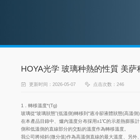
HOYA光学 玻璃种熱的性質 美
更新时间：2026-05-07
点击次数：246
1．轉移溫度*(Tg)
玻璃從“玻璃狀態"(低溫側)轉移到“過冷卻液體狀態(高溫側
在本產品目錄中、爐內溫度分布採用±1℃的示差熱膨脹計
側和低溫側的直線部分的交點的溫度作為轉移溫度。
我公司將傾斜(微分值)作為高溫側直線的最大溫度、另外、低