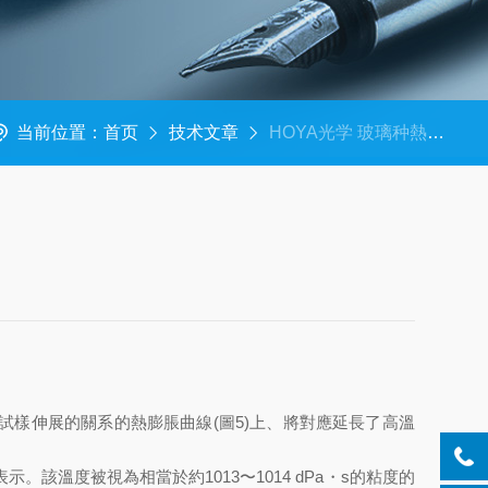
当前位置：
首页
技术文章
HOYA光学 玻璃种熱的性質 美萨科普篇
試樣伸展的關系的熱膨脹曲線(圖5)上、將對應延長了高溫
該溫度被視為相當於約1013〜1014 dPa・s的粘度的