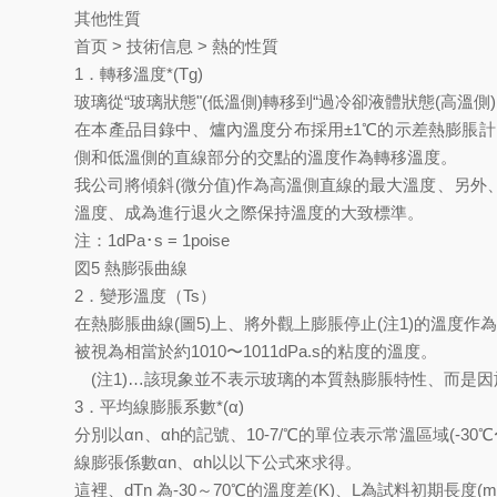
其他性質
首页 > 技術信息 > 熱的性質
1．轉移溫度*(Tg)
玻璃從“玻璃狀態"(低溫側)轉移到“過冷卻液體狀態(高溫側
在本產品目錄中、爐內溫度分布採用±1℃的示差熱膨脹計
側和低溫側的直線部分的交點的溫度作為轉移溫度。
我公司將傾斜(微分值)作為高溫側直線的最大溫度、另外、低
溫度、成為進行退火之際保持溫度的大致標準。
注：1dPa･s = 1poise
図5 熱膨張曲線
2．變形溫度（Ts）
在熱膨脹曲線(圖5)上、將外觀上膨脹停止(注1)的溫度作為
被視為相當於約1010〜1011dPa.s的粘度的溫度。
(注1)…該現象並不表示玻璃的本質熱膨脹特性、而是
3．平均線膨脹系數*(α)
分別以αn、αh的記號、10-7/℃的單位表示常溫區域(-
線膨張係數αn、αh以以下公式來求得。
這裡、dTn 為-30～70℃的溫度差(K)、L為試料初期長度(