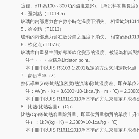
這裡、dTh為100～300℃的溫度差(K)、L為試料初期長度
4．歪斜點（T1014.5）
玻璃的内部應力會在數小時之温度下消失、 相當於約1014.5d
5．徐冷點（T1013）
玻璃的内部應力會在數分鐘之温度下消失、 相當於約1013dPa
6．軟化点 (T107.6）
玻璃靠自重發生開始顯著軟化變形的溫度、被認為相當與約10
注**・・・被稱為Littleton point。
本手冊中以JIS R3103-1:2001規定的方法來測定軟化点
7．熱伝導率（λ）
熱伝導率(λ)等於熱流密度(熱流速)除於溫度差、即在單位
注：W/(m・K) = 8.6000×10-1kcal/(h・m・℃) = 2.3888
本手冊中以JIS R1611:2010為基準的方法來測定并求
8．比熱(比熱容量) （Cp）
比熱(Cp)等於熱容量除質量、即單位質量物質的單度上升1單位
注）：1kJ/(kg・K) = 2.3889×10-1cal/(g・ ℃)
本手冊中以JIS R1611:2010為基準的方法來測定并求