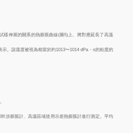
試樣伸展的關系的熱膨脹曲線(圖5)上、將對應延長了高溫
該溫度被視為相當於約1013〜1014 dPa・s的粘度的
。
溫區域使用幹涉膨脹計、高溫區域使用示差熱膨脹計進行測定。平均