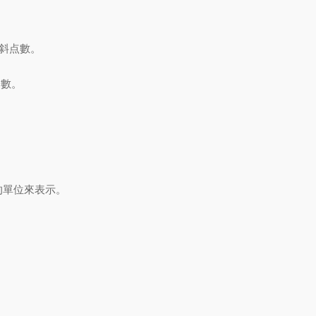
歪斜点數。
冷數。
的單位來表示。