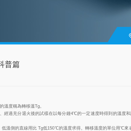
萨科普篇
)的溫度稱為轉移溫Tg。
、經過充分退火後的試樣在以每分鐘4℃的一定速度時得到的溫度和
溫側的直線用比 Tg低150℃的溫度求得。轉移溫度的單位用℃來表示。