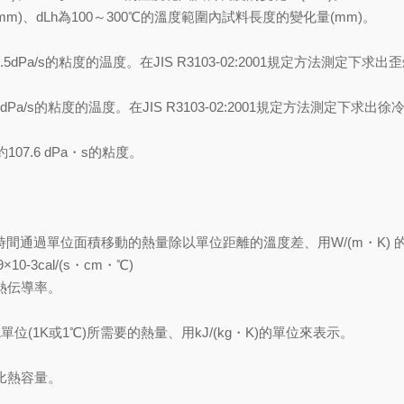
(mm)、dLh為100～300℃的溫度範圍內試料長度的變化量(mm)。
Pa/s的粘度的温度。在JIS R3103-02:2001規定方法測定下求出
/s的粘度的温度。在JIS R3103-02:2001規定方法測定下求出徐
7.6 dPa・s的粘度。
。
時間通過單位面積移動的熱量除以單位距離的溫度差、用W/(m・K) 
9×10-3cal/(s・cm・℃)
得熱伝導率。
(1K或1℃)所需要的熱量、用kJ/(kg・K)的單位來表示。
得比熱容量。