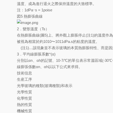
溫度、成為進行退火之際保持溫度的大致標準。
注：1dPa･s = 1poise
図5 熱膨張曲線
2．變形溫度（Ts）
在熱膨脹曲線(圖5)上、將外觀上膨脹停止(注1)的溫度作為
被視為相當於約1010〜1011dPa.s的粘度的溫度。
(注1)…該現象並不表示玻璃的本質熱膨脹特性、而是
3．平均線膨脹系數*(α)
分別以αn、αh的記號、10-7/℃的單位表示常溫區域(-
線膨張係數αn、αh以以下公式來求得。
技術信息
生産工序
光學玻璃的種類(玻璃種類)和表示
光學性質
化學性質
熱的性質
機械性質