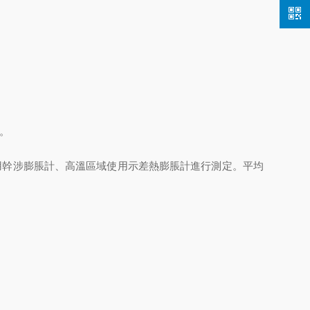
。
溫區域使用幹涉膨脹計、高溫區域使用示差熱膨脹計進行測定。平均