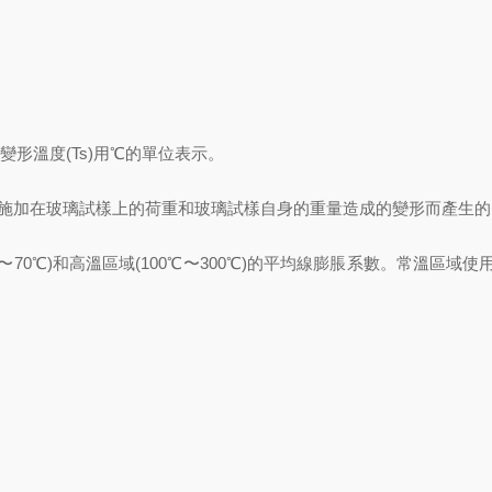
變形溫度(Ts)用℃的單位表示。
因施加在玻璃試樣上的荷重和玻璃試樣自身的重量造成的變形而產生的
30℃〜70℃)和高溫區域(100℃〜300℃)的平均線膨脹系數。常