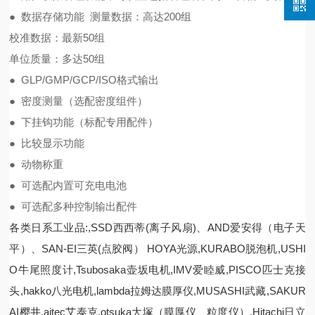
● 数据存储功能 测量数据：高达200组
校准数据：最新50组
单位质量：多达50组
● GLP/GMP/GCP/ISO格式输出
● 密度测量（选配密度组件）
● 下挂钩功能（标配专用配件）
● 比较显示功能
● 动物称重
● 可选配内置可充电电池
● 可选配多种控制输出配件
各类日系工业品:,SSD西西蒂(离子风扇)、AND爱安得（电子天
平）、SAN-EI三英(点胶阀） HOYA光源,KURABO脱泡机,USHI
O牛尾照度计,Tsubosaka壶坂电机,IMV爱睦威,PISCO匹士克接
头,hakko八光电机,lambda拉姆达膜厚仪,MUSASHI武藏,SAKUR
AI樱井,aitec艾泰克,otsuka大塚（膜厚仪、粒度仪）,Hitachi日立