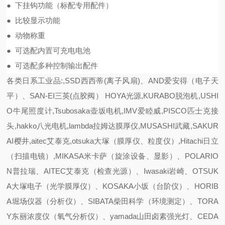
● 下挂钩功能（标配专用配件）
● 比较显示功能
● 动物称重
● 可选配内置可充电电池
● 可选配多种控制输出配件
各类日系工业品:,SSD西西蒂(离子风扇)、AND爱安得（电子天
平）、SAN-EI三英(点胶阀） HOYA光源,KURABO脱泡机,USHI
O牛尾照度计,Tsubosaka壶坂电机,IMV爱睦威,PISCO匹士克接
头,hakko八光电机,lambda拉姆达膜厚仪,MUSASHI武藏,SAKUR
AI樱井,aitec艾泰克,otsuka大塚（膜厚仪、粒度仪）,Hitachi日立
（扫描电镜）,MIKASA米卡萨（旋涂设备、显影）、POLARIO
N普拉瑞、AITEC艾泰克（检查光源）、Iwasaki岩崎、OTSUK
A大塚电子（光学膜厚仪）、KOSAKA小坂（台阶仪）、HORIB
A堀场仪器（分析仪）、SIBATA柴田科学（环境测定）、TORA
Y东丽浓度仪（氧气分析仪）、yamada山田卤素强光灯、CEDA