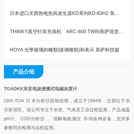
日本进口关西热电热风发生器KD系列KD-83H2 美萨代理系列
THINKY真空针筒充填机 ARC-600 TWIN美萨现货50只
HOYA 光學玻璃的種類(玻璃種類)和表示 美萨科技篇
产品介绍
TOADKK东亚电波便携式电磁浓度计
DKK-TO
A
日
本分析仪器制造商，成立于1944年，总部位于东
京新宿区。该公司专注于水质、气体及工业过程监测，产品涵盖
pH计、
COD分析
仪
、
溶解氧检测
仪
等30余种设备，支持多
参数同步检测与远程监测。 ‌