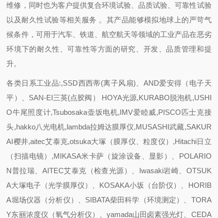
维修，同时也为客户提供复合环境试验、品质试验、可靠性试验
以及耐久性试验等相关服务 。其产品能够模拟地球上的严苛气
候条件，可用于汽车、铁道、航空航天等领域的工业产品在恶劣
环境下的耐久性、可靠性等方面的研究、开发、品质管理和提
升。
各类日系工业品:,SSD西西蒂(离子风扇)、AND爱安得（电子天
平）、SAN-EI三英(点胶阀） HOYA光源,KURABO脱泡机,USHI
O牛尾照度计,Tsubosaka壶坂电机,IMV爱睦威,PISCO匹士克接
头,hakko八光电机,lambda拉姆达膜厚仪,MUSASHI武藏,SAKUR
AI樱井,aitec艾泰克,otsuka大塚（膜厚仪、粒度仪）,Hitachi日立
（扫描电镜）,MIKASA米卡萨（旋涂设备、显影）、POLARIO
N普拉瑞、AITEC艾泰克（检查光源）、Iwasaki岩崎、OTSUK
A大塚电子（光学膜厚仪）、KOSAKA小坂（台阶仪）、HORIB
A堀场仪器（分析仪）、SIBATA柴田科学（环境测定）、TORA
Y东丽浓度仪（氧气分析仪）、yamada山田卤素强光灯、CEDA