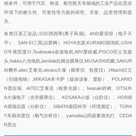
候条件，可用于汽车、铁道、航空航天等领域的工业产品在恶劣
环境下的耐久性、可靠性等方面的研究、开发、品质管理和提
升。
各类日系工业品:,SSD西西蒂(离子风扇)、AND爱安得（电子天
平）、SAN-EI三英(点胶阀） HOYA光源,KURABO脱泡机,USHI
O牛尾照度计,Tsubosaka壶坂电机,IMV爱睦威,PISCO匹士克接
头,hakko八光电机,lambda拉姆达膜厚仪,MUSASHI武藏,SAKUR
AI樱井,aitec艾泰克,otsuka大塚（膜厚仪、粒度仪）,Hitachi日立
（扫描电镜）,MIKASA米卡萨（旋涂设备、显影）、POLARIO
N普拉瑞、AITEC艾泰克（检查光源）、Iwasaki岩崎、OTSUK
A大塚电子（光学膜厚仪）、KOSAKA小坂（台阶仪）、HORIB
A堀场仪器（分析仪）、SIBATA柴田科学（环境测定）、TORA
Y东丽浓度仪（氧气分析仪）、yamada山田卤素强光灯、CEDA
R思达