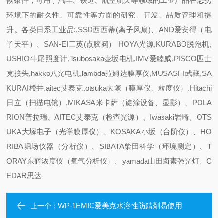
候条件，可用于汽车、铁道、航空航天等领域的工业产品在恶劣
环境下的耐久性、可靠性等方面的研究、开发、品质管理和提
升。
各类日系工业品:,SSD西西蒂(离子风扇)、AND爱安得（电
子天平）、SAN-EI三英(点胶阀） HOYA光源,KURABO脱泡机,
USHIO牛尾照度计,Tsubosaka壶坂电机,IMV爱睦威,PISCO匹士
克接头,hakko八光电机,lambda拉姆达膜厚仪,MUSASHI武藏,SA
KURAI樱井,aitec艾泰克,otsuka大塚（膜厚仪、粒度仪）,Hitachi
日立（扫描电镜）,MIKASA米卡萨（旋涂设备、显影）、POLA
RION普拉瑞、AITEC艾泰克（检查光源）、Iwasaki岩崎、OTS
UKA大塚电子（光学膜厚仪）、KOSAKA小坂（台阶仪）、HO
RIBA堀场仪器（分析仪）、SIBATA柴田科学（环境测定）、T
ORAY东丽浓度仪（氧气分析仪）、yamada山田卤素强光灯、C
EDAR思达
WP-1EMIC爱美克水溶性防錆剤易使用
上一个：