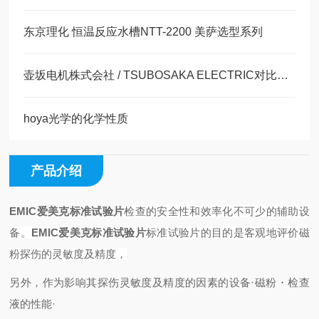
东京理化 恒温反应水槽NTT-2200 美萨选型系列
壶坂电机株式会社 / TSUBOSAKA ELECTRIC对比度仪CT-1半导体前端制程
hoya光学的化学性质
产品介绍
EMIC爱美克标准试验片
检查的安全性和效率化不可少的辅助设
备。
EMIC爱美克标准试验片
标准试验片的目的是客观地评价磁
粉探伤的灵敏度及精度，
另外，作为影响其探伤灵敏度及精度的因素的设备·磁粉・检查
液的性能·