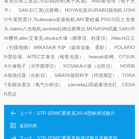
各类日系工业品:,SSD西西蒂(离子风扇)、AND爱安得（电子天
平）、SAN-EI三英(点胶阀） HOYA光源,KURABO脱泡机,USHI
O牛尾照度计,Tsubosaka壶坂电机,IMV爱睦威,PISCO匹士克接
头,hakko八光电机,lambda拉姆达膜厚仪,MUSASHI武藏,SAKUR
AI樱井,aitec艾泰克,otsuka大塚（膜厚仪、粒度仪）,Hitachi日立
（扫描电镜）,MIKASA米卡萨（旋涂设备、显影）、POLARIO
N普拉瑞、AITEC艾泰克（检查光源）、Iwasaki岩崎、OTSUK
A大塚电子（光学膜厚仪）、KOSAKA小坂（台阶仪）、HORIB
A堀场仪器（分析仪）、SIBATA柴田科学（环境测定）、TORA
Y东丽浓度仪（氧气分析仪）、yamada山田卤素强光灯、CEDA
R思达
STP-1EMIC爱美克JIS-A型标准试验片
上一个：
返回列表
STP-1EMIC爱美克标准试验片灵敏度高
下一个：