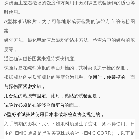
探伤面上左右磁场的强度和方向用于分别调查试验操作的适否等
时使用。
A型标准试验片，为了可靠地形成要检测的缺陷方向的磁粉图
案，
磁化方法、磁化电流值及磁粉的适用方法、检查液中的磁粉的浓
度等，
通过确认磁粉图案来维持探伤精度。
试验片是在纯铁薄板的单面开槽的，其种类取决于槽的深度，
根据板材的材质和板材的厚度分为几种。
使用时，使带槽的一面
与探伤面紧密接触，
用合适的粘胶带固定。此时，粘贴的试验面是，
试验片必须是在能够全面密合的面上。
A型标准试验片使用日本非破坏检查协会规定的，
入手初期的形状・尺寸・如果材质发生了变化，则不得使用。
日
本的 EMIC 通常是指爱美克株式会社（EMIC CORP.），以下是