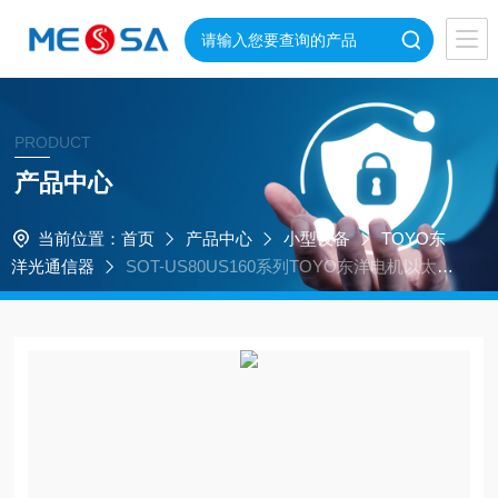
PRODUCT
产品中心
当前位置：
首页
产品中心
小型设备
TOYO东
洋光通信器
SOT-US80US160系列TOYO东洋电机以太网
空间光传输装置