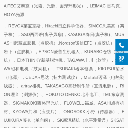
AITEC艾泰克（光箱、光源、圆形环形光），LEIMAC 雷马克、
HOYA光源
，REVOX莱宝克斯，Hitachi日立科学仪器、SIMCO思美高（离
子棒），SSD西西蒂(离子风扇)，KASUGA春日(离子棒)、MUS
ASHI武藏点胶机（点胶机）,Nordson诺信EFD（点胶机），IEI
岩下（点胶机），EPSON爱普生机器人，KURABO仓纺（脱泡
机），日本THINKY新基脱泡机，TAGAWA十川（软管），SHO
WA昭和电机（鼓风机），TSUBAKI椿本链条，KIKUSUI菊水
（电源），CEDAR思达（扭力测试仪），MEISEI迈泽（电热剥
线器）、artray相机、TAKASAGO高砂制作所（直流电源）、RI
ON理音（测振仪）、HOKUTO DENKO北斗电工、TML东京测
器、SIGMAKOKI西格玛光机、FLOWELL 福威、ASAHI旭有机
材、KYOWA共和（应变片）、ONOSOKKI小野（传感器）、F
UJIKURA藤仓（单向阀）、SK新泻精机（水平测量尺）SKSAT