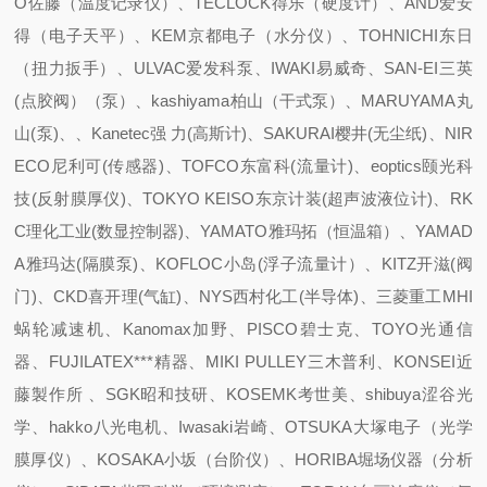
O佐藤（温度记录仪）、TECLOCK得乐（硬度计）、AND爱安
得（电子天平）、KEM京都电子（水分仪）、TOHNICHI东日
（扭力扳手）、ULVAC爱发科泵、IWAKI易威奇、SAN-EI三英
(点胶阀）（泵）、kashiyama柏山（干式泵）、MARUYAMA丸
山(泵)、、Kanetec强 力(高斯计)、SAKURAI樱井(无尘纸)、NIR
ECO尼利可(传感器)、TOFCO东富科(流量计)、eoptics颐光科
技(反射膜厚仪)、TOKYO KEISO东京计装(超声波液位计)、RK
C理化工业(数显控制器)、YAMATO雅玛拓（恒温箱）、YAMAD
A雅玛达(隔膜泵)、KOFLOC小岛(浮子流量计）、KITZ开滋(阀
门)、CKD喜开理(气缸)、NYS西村化工(半导体)、三菱重工MHI
蜗轮减速机、Kanomax加野、PISCO碧士克、TOYO光通信
器、FUJILATEX***精器、MIKI PULLEY三木普利、KONSEI近
藤製作所 、SGK昭和技研、KOSEMK考世美、shibuya涩谷光
学、hakko八光电机、Iwasaki岩崎、OTSUKA大塚电子（光学
膜厚仪）、KOSAKA小坂（台阶仪）、HORIBA堀场仪器（分析