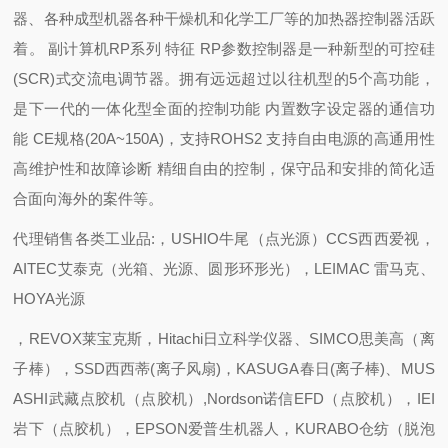
器、各种成型机器各种干燥机和化学工厂等的加热器控制器活跃
着。 副计算机RP系列 特征 RP参数控制器是一种新型的可控硅
(SCR)式交流电调节器。拥有远远超过以往机型的5个高功能，
是下一代的一体化型全面的控制功能 内置数字设定器的通信功
能 CE规格(20A~150A)，支持ROHS2 支持自由电源的高通用性
高维护性和故障诊断 精细自由的控制，保守品和安排的简化适
合面向海外的案件等。
代理销售各类工业品:，USHIO牛尾（点光源）CCS西西爱视，
AITEC艾泰克（光箱、光源、圆形环形光），LEIMAC 雷马克、
HOYA光源
，REVOX莱宝克斯，Hitachi日立科学仪器、SIMCO思美高（离
子棒），SSD西西蒂(离子风扇)，KASUGA春日(离子棒)、MUS
ASHI武藏点胶机（点胶机）,Nordson诺信EFD（点胶机），IEI
岩下（点胶机），EPSON爱普生机器人，KURABO仓纺（脱泡