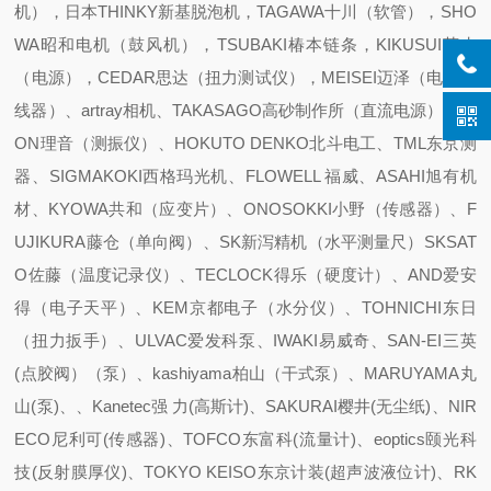
机），日本THINKY新基脱泡机，TAGAWA十川（软管），SHO
WA昭和电机（鼓风机），TSUBAKI椿本链条，KIKUSUI菊水
（电源），CEDAR思达（扭力测试仪），MEISEI迈泽（电热剥
线器）、artray相机、TAKASAGO高砂制作所（直流电源）、RI
ON理音（测振仪）、HOKUTO DENKO北斗电工、TML东京测
器、SIGMAKOKI西格玛光机、FLOWELL 福威、ASAHI旭有机
材、KYOWA共和（应变片）、ONOSOKKI小野（传感器）、F
UJIKURA藤仓（单向阀）、SK新泻精机（水平测量尺）SKSAT
O佐藤（温度记录仪）、TECLOCK得乐（硬度计）、AND爱安
得（电子天平）、KEM京都电子（水分仪）、TOHNICHI东日
（扭力扳手）、ULVAC爱发科泵、IWAKI易威奇、SAN-EI三英
(点胶阀）（泵）、kashiyama柏山（干式泵）、MARUYAMA丸
山(泵)、、Kanetec强 力(高斯计)、SAKURAI樱井(无尘纸)、NIR
ECO尼利可(传感器)、TOFCO东富科(流量计)、eoptics颐光科
技(反射膜厚仪)、TOKYO KEISO东京计装(超声波液位计)、RK