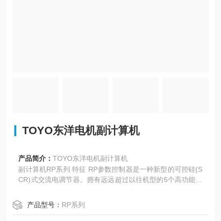
TOYO东洋电机副计算机
产品简介：
TOYO东洋电机副计算机
副计算机RP系列 特征 RP参数控制器是一种新型的可控硅(S
CR)式交流电调节器。拥有远远超过以往机型的5个高功能，
是下一代的一体化型。全面的控制功能 内置数字设定器的通
信功能 CE规格(20A~150A)，支持ROHS2 支持自由电源的
产品型号：
RP系列
高通用性 高维护性和故障诊断 精细自由的控制，保守品和安