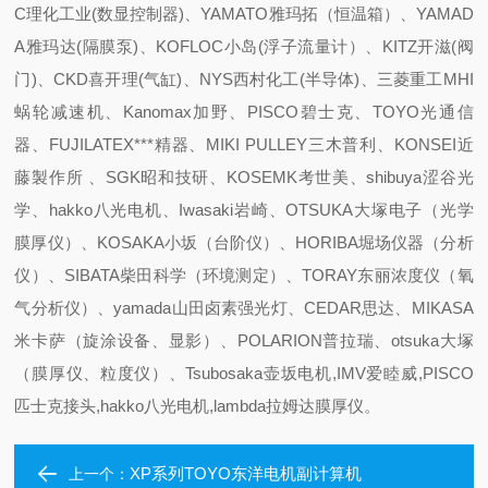
C理化工业(数显控制器)、YAMATO雅玛拓（恒温箱）、YAMAD
A雅玛达(隔膜泵)、KOFLOC小岛(浮子流量计）、KITZ开滋(阀
门)、CKD喜开理(气缸)、NYS西村化工(半导体)、三菱重工MHI
蜗轮减速机、Kanomax加野、PISCO碧士克、TOYO光通信
器、FUJILATEX***精器、MIKI PULLEY三木普利、KONSEI近
藤製作所 、SGK昭和技研、KOSEMK考世美、shibuya涩谷光
学、hakko八光电机、Iwasaki岩崎、OTSUKA大塚电子（光学
膜厚仪）、KOSAKA小坂（台阶仪）、HORIBA堀场仪器（分析
仪）、SIBATA柴田科学（环境测定）、TORAY东丽浓度仪（氧
气分析仪）、yamada山田卤素强光灯、CEDAR思达、MIKASA
米卡萨（旋涂设备、显影）、POLARION普拉瑞、otsuka大塚
（膜厚仪、粒度仪）、Tsubosaka壶坂电机,IMV爱睦威,PISCO
匹士克接头,hakko八光电机,lambda拉姆达膜厚仪。
XP系列TOYO东洋电机副计算机
上一个：