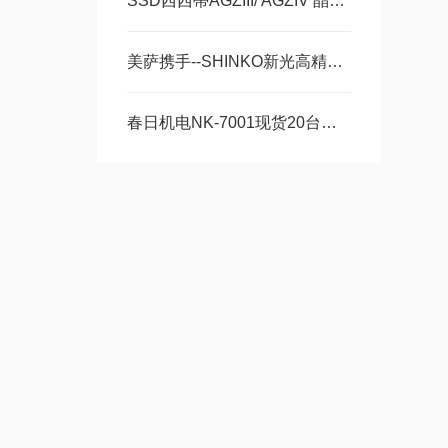
SSD西西蒂AGZIII/ AGZIV 晶圆半导体手持式静电消除器
美萨携手--SHINKO新光高精度电子天平SJ-220数量300现货销售
春日机电NK-7001现货20台美萨系列