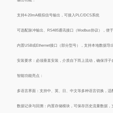
支持‌4-20mA模拟信号输出‌，可接入PLC/DCS系统
可选配‌脉冲输出、RS485通讯接口（Modbus协议）‌，
内置‌USB或Ethernet接口‌（部分型号），支持本地数据导
‌安装要求‌：必须‌垂直安装‌，介质自下而上流动，确保浮
智能功能亮点：
‌多语言界面‌：支持中、英、日、中文等多种语言切换，
‌数据记录与回溯‌：内置存储模块，可保存历史流量数据