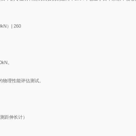
N）| 260
0kN。
的物理性能评估测试。
度测距伸长计）