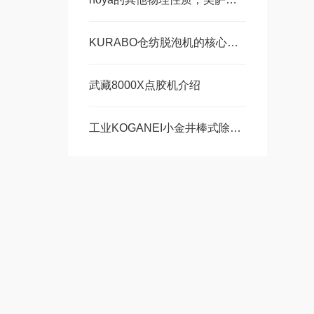
KURABO仓纺脱泡机的核心技术基于多物理场协同作用
武藏8000X点胶机介绍
工业KOGANEI小金井棒式除静电器DTY-NZK-02S