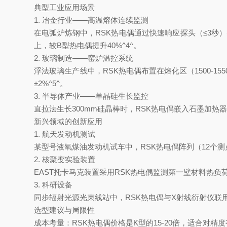
典型工业应用场景
1. 冶金行业——高温熔体连续监测
在电弧炉炼钢中，RSK热电偶通过快速响应探头（≤3秒）实
上，较B型热电偶提升40%^4^。
2. 玻璃制造——窑炉温控系统
浮法玻璃生产线中，RSK热电偶布置在熔化区（1500-15
±2%^5^。
3. 半导体产业——单晶硅生长监控
直拉法生长300mm硅晶棒时，RSK热电偶嵌入石墨加热器
新兴领域的创新应用
1. 航天发动机测试
某型号液氧煤油发动机试车中，RSK热电偶阵列（12个测
2. 核聚变实验装置
EAST托卡马克装置采用RSK热电偶监测第一壁材料热负荷
3.
科研设备
同步辐射光源光束线站中，RSK热电偶与X射线衍射仪联用
选型建议与局限性
成本考量：RSK热电偶价格是K型的15-20倍，适合对精