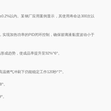
±0.2%以内。某钢厂应用案例显示，其使用寿命达300次以
S系统，实现加热功率的PID闭环控制，确保玻璃液黏度波动小于
形成趋势，使成品率提升至92%^6^。
温燃气冲刷下仍能稳定工作120秒^7^。
8^。
^。