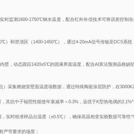
时监测1600-1750℃钢水温度，配合红外补偿技术可将误差控制在
50℃）和澄清区（1400-1450℃），通过4-20mA信号传输至DC
内壁，动态跟踪1420±5℃的固液界面温度，配合AI算法预测晶格缺陷
点）采集燃烧室壁面温度场数据，通过特殊陶瓷涂层防护，在3000K高
，其抗中子辐照性能使年衰减率＜0.3%，远优于K型热电偶的2.1%^
，实时校准样品台温度（±0.5℃），确保高温相变实验数据可靠性^9
度有严苛要求的场景；