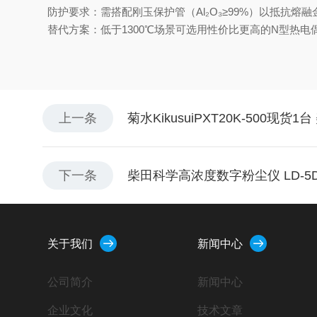
防护要求：需搭配刚玉保护管（Al₂O₃≥99%）以抵抗熔
替代方案：低于1300℃场景可选用性价比更高的N型热电偶^
上一条
菊水KikusuiPXT20K-500现货
下一条
柴田科学高浓度数字粉尘仪 LD-5
关于我们
新闻中心
公司简介
新闻中心
企业文化
技术文章