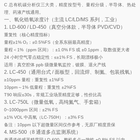
C 总有机碳分析仪
三大类，精度按型号、量程分级，半导体、热处
理、药液产线通用。
一、氧化锆氧浓度计（主流 LC/LD/MS 系列，工业）
1. LD-600 / LD-450（真空分体款，半导体 PVD/CVD）
重复性（核心精度指标）
量程≥1% O₂：
±0.5%FS
（全系东丽最高精度）
量程＜1%（ppm 区间）：±1.0% FS 或 ±0.1ppm，取数值更大者
24 小时空气零点稳定性：≤±1% FS，长期漂移极小
适用：真空腔体 ppb 级微量氧监控，镀膜、退火产线
2. LC-450（通用台式 / 面板型，回流焊、制氮、包装残氧）
≥10ppm 量程：重复性
±1%FS
10ppm～1% 低量程：重复性
±2%FS
T90 响应≤30s，常规工业场景精度足够，性价比高
3. LC-750L（微量低氧，高纯氮气、手套箱）
0~1000ppm 区间：±2% FS
≥1% VOL 中高氧（LC-750H）：±3% FS
备注：10ppm 以下超微量区间仅作参考，无原厂精度质保
4. MS-500（8 通道多点监测系统）
单通道传感器精度同 LD-600，整机多点一致性 ±0.8% FS 以内