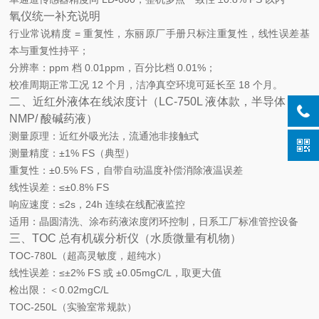
氧仪统一补充说明
行业常说
精度 = 重复性
，东丽原厂手册只标注重复性，线性误差基
本与重复性持平；
分辨率：ppm 档 0.01ppm，百分比档 0.01%；
校准周期正常工况 12 个月，洁净真空环境可延长至 18 个月。
二、近红外液体在线浓度计（LC-750L 液体款，半导体 IPA/
NMP/ 酸碱药液）
测量原理：近红外吸光法，流通池非接触式
测量精度：±1% FS（典型）
重复性：±0.5% FS，自带自动温度补偿消除液温误差
线性误差：≤±0.8% FS
响应速度：≤2s，24h 连续在线配液监控
适用：晶圆清洗、涂布药液浓度闭环控制，日系工厂标准管控设备
三、TOC 总有机碳分析仪（水质微量有机物）
TOC-780L（超高灵敏度，超纯水）
线性误差：≤±2% FS 或 ±0.05mgC/L，取更大值
检出限：＜0.02mgC/L
TOC-250L（实验室常规款）