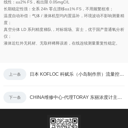
线性：≤±2% FS，检出限 0.05mgC/L
长期稳定性强
：全系 24h 零点漂移≤±1% FS，不用频繁校准；
温度自动补偿：气体 / 液体机型均内置温补，环境波动不影响测量精
度；
真空分体 LD 系列精度梯队，对标堀场、富士，优于国产普通氧分析
仪；
液体近红外无耗材、无取样稀释误差，在线连续测量重复性稳定。
日本 KOFLOC 科赋乐（小岛制作所）流量控制器简介3200-1/4F9-N2
上一条
CHINA维修中心-代理TORAY 东丽浓度计主要指工业用氧气浓度计全系列产品
下一条