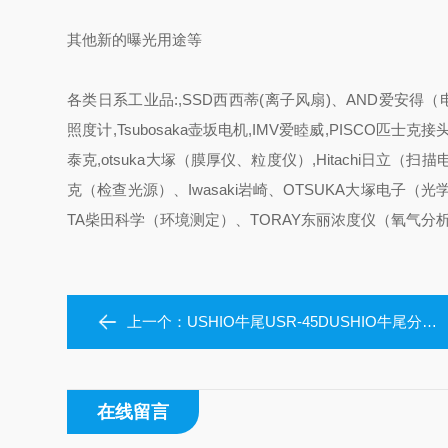
其他新的曝光用途等
各类日系工业品:,SSD西西蒂(离子风扇)、AND爱安得（电子
照度计,Tsubosaka壶坂电机,IMV爱睦威,PISCO匹士克接头,
泰克,otsuka大塚（膜厚仪、粒度仪）,Hitachi日立（扫
克（检查光源）、Iwasaki岩崎、OTSUKA大塚电子（光
TA柴田科学（环境测定）、TORAY东丽浓度仪（氧气分析
上一个：
USHIO牛尾USR-45DUSHIO牛尾分光辐射计体积小
在线留言