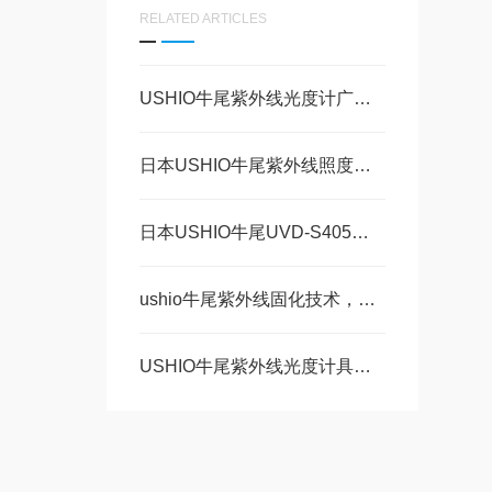
RELATED ARTICLES
USHIO牛尾紫外线光度计广泛适配于工业与科研场景中
日本USHIO牛尾紫外线照度计探头UVD-S365 美萨现货50库存 速来~
日本USHIO牛尾UVD-S405受光传感器 美萨现货20台
ushio牛尾紫外线固化技术，美萨来讲解~
USHIO牛尾紫外线光度计具备温度补偿功能