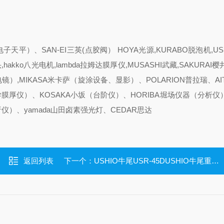
天平）、SAN-EI三英(点胶阀） HOYA光源,KURABO脱泡机,US
hakko八光电机,lambda拉姆达膜厚仪,MUSASHI武藏,SAKURAI樱井,
描电镜）,MIKASA米卡萨（旋涂设备、显影）、POLARION普拉瑞、AI
学膜厚仪）、KOSAKA小坂（台阶仪）、HORIBA堀场仪器（分析仪）
仪）、yamada山田卤素强光灯、CEDAR思达
返回列表
下一个：
USHIO牛尾USR-45DUSHIO牛尾重量轻分光辐射计