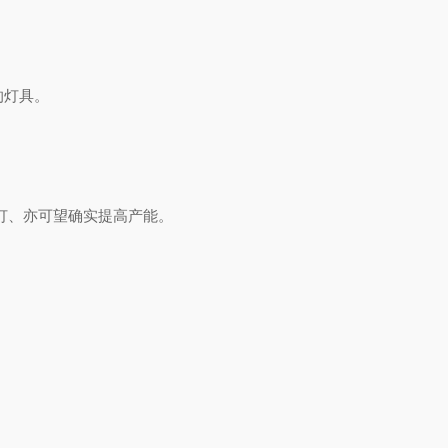
的灯具。
照度灯、亦可望确实提高产能。
。