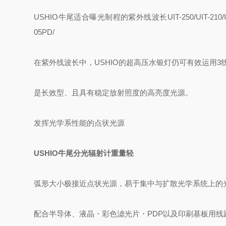
USHIO牛尾适合曝光制程的紫外线波长UIT-250/UIT-210/UVD-C
05PD/
在紫外线波长中，USHIO的超高压水银灯仍可有效运用3线（43
是长效型、且具有稳定放射照度的高亮度光源。
发挥光学系性能的点状光源
USHIO牛尾分光辐射计重量轻
弧形大小极接近点状光源，易于集中与扩散光学系统上的
配合半导体、液晶・彩色滤光片・PDP以及印刷基板用线