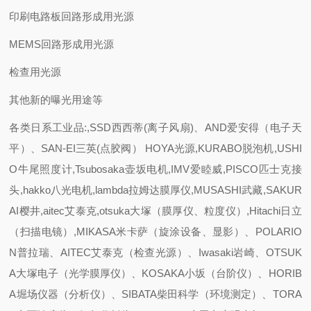
印刷电路板回路形成用光源
MEMS回路形成用光源
检查用光源
其他新的曝光用途等
各类日系工业品:,SSD西西蒂(离子风扇)、AND爱安得（电子天
平）、SAN-EI三英(点胶阀） HOYA光源,KURABO脱泡机,USHI
O牛尾照度计,Tsubosaka壶坂电机,IMV爱睦威,PISCO匹士克接
头,hakko八光电机,lambda拉姆达膜厚仪,MUSASHI武藏,SAKUR
AI樱井,aitec艾泰克,otsuka大塚（膜厚仪、粒度仪）,Hitachi日立
（扫描电镜）,MIKASA米卡萨（旋涂设备、显影）、POLARIO
N普拉瑞、AITEC艾泰克（检查光源）、Iwasaki岩崎、OTSUK
A大塚电子（光学膜厚仪）、KOSAKA小坂（台阶仪）、HORIB
A堀场仪器（分析仪）、SIBATA柴田科学（环境测定）、TORA