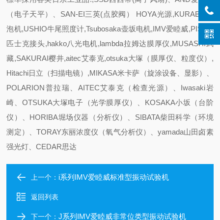
（电子天平）、SAN-EI三英(点胶阀） HOYA光源,KURABO脱
泡机,USHIO牛尾照度计,Tsubosaka壶坂电机,IMV爱睦威,PISCO
匹士克接头,hakko八光电机,lambda拉姆达膜厚仪,MUSASHI武
藏,SAKURAI樱井,aitec艾泰克,otsuka大塚（膜厚仪、粒度仪）,
Hitachi日立（扫描电镜）,MIKASA米卡萨（旋涂设备、显影）、
POLARION普拉瑞、AITEC艾泰克（检查光源）、Iwasaki岩
崎、OTSUKA大塚电子（光学膜厚仪）、KOSAKA小坂（台阶
仪）、HORIBA堀场仪器（分析仪）、SIBATA柴田科学（环境
测定）、TORAY东丽浓度仪（氧气分析仪）、yamada山田卤素
强光灯、CEDAR思达
i系列IMV爱睦威标准型振动试验机
上一个：
返回列表
J系列IMV爱睦威非常位类型振动试验机
下一个：