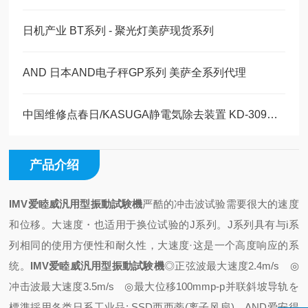
日机产业 BT系列 - 聚光灯美萨现货系列
AND 日本AND电子秤GP系列 美萨全系列代理
中国维修点春日/KASUGA静電気除去装置 KD-309BS ND-503T-A1
产品介绍
IMV爱睦威汎用型振動試験機
严酷的冲击波试验需要很大的速度
和位移。
大速度・也适用于换位试验的J系列。
J系列具有与i系
列相同的使用方便性和耐久性，大速度·这是一个高度响应的系
统。
IMV爱睦威汎用型振動試験機
◎正弦波最大速度2.4m/s ◎
冲击波最大速度3.5m/s ◎最大位移100mmp-p
并联斜坡导轨を
標準採用
各类日系工业品:,SSD西西蒂(离子风扇)、AND爱安得