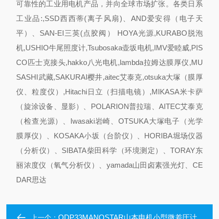
可靠性的工业用电机产品，并向全球市场扩张。
各类日系
工业品:,SSD西西蒂(离子风扇)、AND爱安得（电子天
平）、SAN-EI三英(点胶阀） HOYA光源,KURABO脱泡
机,USHIO牛尾照度计,Tsubosaka壶坂电机,IMV爱睦威,PIS
CO匹士克接头,hakko八光电机,lambda拉姆达膜厚仪,MU
SASHI武藏,SAKURAI樱井,aitec艾泰克,otsuka大塚（膜厚
仪、粒度仪）,Hitachi日立（扫描电镜）,MIKASA米卡萨
（旋涂设备、显影）、POLARION普拉瑞、AITEC艾泰克
（检查光源）、Iwasaki岩崎、OTSUKA大塚电子（光学
膜厚仪）、KOSAKA小坂（台阶仪）、HORIBA堀场仪器
（分析仪）、SIBATA柴田科学（环境测定）、TORAY东
丽浓度仪（氧气分析仪）、yamada山田卤素强光灯、CE
DAR思达
QDP33MANOSTAR山本电机小型微差圧计
上一个：