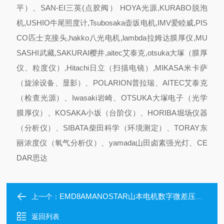
平）、SAN-EI三英(点胶阀） HOYA光源,KURABO脱泡
机,USHIO牛尾照度计,Tsubosaka壶坂电机,IMV爱睦威,PIS
CO匹士克接头,hakko八光电机,lambda拉姆达膜厚仪,MU
SASHI武藏,SAKURAI樱井,aitec艾泰克,otsuka大塚（膜厚
仪、粒度仪）,Hitachi日立（扫描电镜）,MIKASA米卡萨
（旋涂设备、显影）、POLARION普拉瑞、AITEC艾泰克
（检查光源）、Iwasaki岩崎、OTSUKA大塚电子（光学
膜厚仪）、KOSAKA小坂（台阶仪）、HORIBA堀场仪器
（分析仪）、SIBATA柴田科学（环境测定）、TORAY东
丽浓度仪（氧气分析仪）、yamada山田卤素强光灯、CE
DAR思达
EMD8AMANOSTAR山本电机数字微差压传感器
上一个：
返回列表