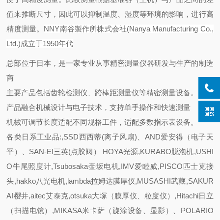
值来推断尺寸，因此可以抑制温度、湿度等环境的影响，进行高
精度测量。
NNY南谷製作所株式会社(Nanya Manufacturing Co.,
Ltd.)成立于1950年代
总部位于日本，是一家专业从事精密测量仪器研发与生产的制造
商
主要产品包括齿轮检测仪、跨棒距测量仪等精密测量设备。
产品融合机械设计与电子技术，支持单手操作和快速测量
机械可调节长度适配不同规格工件，适配多数指示表设备。
各类日系工业品:,SSD西西蒂(离子风扇)、AND爱安得（电子天
平）、SAN-EI三英(点胶阀） HOYA光源,KURABO脱泡机,USHI
O牛尾照度计,Tsubosaka壶坂电机,IMV爱睦威,PISCO匹士克接
头,hakko八光电机,lambda拉姆达膜厚仪,MUSASHI武藏,SAKUR
AI樱井,aitec艾泰克,otsuka大塚（膜厚仪、粒度仪）,Hitachi日立
（扫描电镜）,MIKASA米卡萨（旋涂设备、显影）、POLARIO