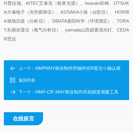
N普拉瑞、AITEC艾泰克（检查光源）、Iwasaki岩崎、OTSUK
A大塚电子（光学膜厚仪）、KOSAKA小坂（台阶仪）、HORIB
A堀场仪器（分析仪）、SIBATA柴田科学（环境测定）、TORA
Y东丽浓度仪（氧气分析仪）、yamada山田卤素强光灯、CEDA
R思达
NMPNNY南谷制作所轴外径R面当り确认规
上一个：
返回列表
NMP-CIF-NNY南谷制作所高精度测量工具
下一个：
在线留言