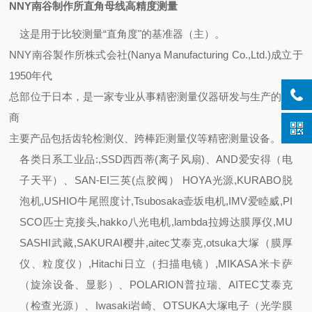
NNY南谷制作所直角母线高精度测量
这是用于比较测量“直角度"的基准器（主）。
NNY南谷製作所株式会社(Nanya Manufacturing Co.,Ltd.)成立于
1950年代
总部位于日本，是一家专业从事精密测量仪器研发与生产的制造
商
主要产品包括齿轮检测仪、跨棒距测量仪等精密测量设备。
各类日系工业品:,SSD西西蒂(离子风扇)、AND爱安得（电
子天平）、SAN-EI三英(点胶阀） HOYA光源,KURABO脱
泡机,USHIO牛尾照度计,Tsubosaka壶坂电机,IMV爱睦威,PI
SCO匹士克接头,hakko八光电机,lambda拉姆达膜厚仪,MU
SASHI武藏,SAKURAI樱井,aitec艾泰克,otsuka大塚（膜厚
仪、粒度仪）,Hitachi日立（扫描电镜）,MIKASA米卡萨
（旋涂设备、显影）、POLARION普拉瑞、AITEC艾泰克
（检查光源）、Iwasaki岩崎、OTSUKA大塚电子（光学膜