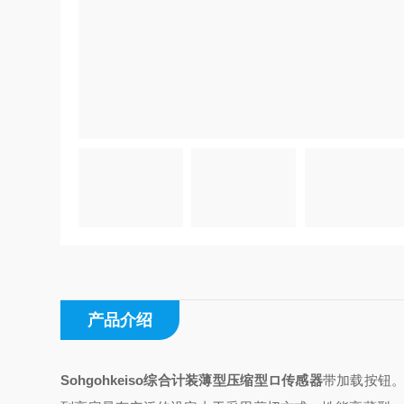
产品介绍
Sohgohkeiso综合计装薄型压缩型ロ传感器
带加载按钮