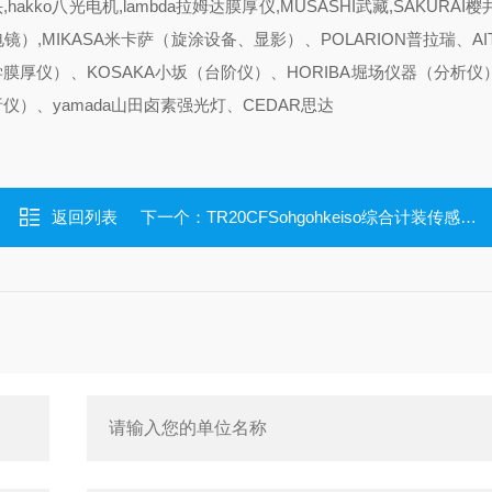
hakko八光电机,lambda拉姆达膜厚仪,MUSASHI武藏,SAKURAI樱井,
描电镜）,MIKASA米卡萨（旋涂设备、显影）、POLARION普拉瑞、AI
学膜厚仪）、KOSAKA小坂（台阶仪）、HORIBA堀场仪器（分析仪）
仪）、yamada山田卤素强光灯、CEDAR思达
返回列表
下一个：
TR20CFSohgohkeiso综合计装传感器性能高