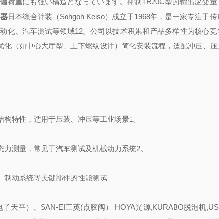
、偏荷重にも強い構造となっています。
抑制TR20C型的输出应变
感器
日本综合计装（Sohgoh Keiso）成立于1968年，是一家专注于
动化、汽车测试等领域12。公司以技术积累和产品多样性为核心竞
优化（如中心大厅型、上下螺纹设计）简化安装流程，适配冲压、压
结构特性，适用于压装、冲压等工业场景1。
态力测量，常见于汽车测试及机械动力系统2。
、制动系统等关键部件的性能测试
天平）、SAN-EI三英(点胶阀） HOYA光源,KURABO脱泡机,US