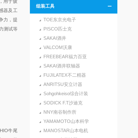
量，用于疲
组装工具
传感器及工
争力，提
TOE东京光电子
力测试等
PISCO匹士克
SAKAI酒井
VALCOM沃康
FREEBEAR福力百亚
SAKAI酒井联轴器
FUJILATEX不二精器
ANRITSU安立计器
Sohgohkeiso综合计装
SODICK F.T沙迪克
NNY南谷制作所
YAMAMOTO山本科学
HIO牛尾
MANOSTAR山本电机