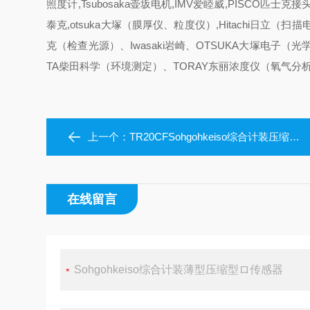
照度计,Tsubosaka壶坂电机,IMV爱睦威,PISCO匹士克接头,
泰克,otsuka大塚（膜厚仪、粒度仪）,Hitachi日立（扫
克（检查光源）、Iwasaki岩崎、OTSUKA大塚电子（光
TA柴田科学（环境测定）、TORAY东丽浓度仪（氧气分析
上一个：
TR20CFSohgohkeiso综合计装压缩型ロ传感器
在线留言