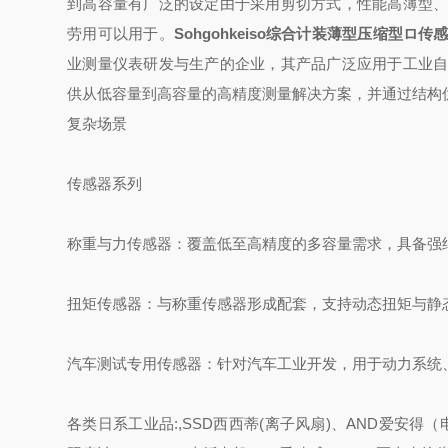
到高容量有广泛的设定
由于采用剪切方式，性能高
薄型
劳用
可以用于。
Sohgohkeiso综合计装薄型压缩型ロ传
业测量仪表研发与生产的企业，其产品广泛应用于工业自
供从低容量到高容量的高精度测量解决方案，并通过结构
复杂场景
传感器系列
称重与力传感器：覆盖低至高精度的多容量需求，具备强
扭矩传感器：与称重传感器形成配套，支持动态扭矩与静
汽车测试专用传感器：针对汽车工业开发，用于动力系统
各类日系工业品:,SSD西西蒂(离子风扇)、AND爱安得（电子