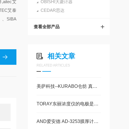
aitec艾
OBISHI大菱计器
TEC艾泰
CEDAR思达
、SIBA
查看全部产品
相关文章
RELATED ARTICLES
美萨科技--KURABO仓纺 真空搅拌脱泡机 KK-V1000W
TORAY东丽浓度仪的电极是其核心部件
AND爱安德 AD-3253膜厚计数量5台现货 美萨全系列代理