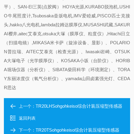
平）、SAN-EI三英(点胶阀） HOYA光源,KURABO脱泡机,USHI
O牛尾照度计,Tsubosaka壶坂电机,IMV爱睦威,PISCO匹士克接
头,hakko八光电机,lambda拉姆达膜厚仪,MUSASHI武藏,SAKUR
AI樱井,aitec艾泰克,otsuka大塚（膜厚仪、粒度仪）,Hitachi日立
（扫描电镜）,MIKASA米卡萨（旋涂设备、显影）、POLARIO
N普拉瑞、AITEC艾泰克（检查光源）、Iwasaki岩崎、OTSUK
A大塚电子（光学膜厚仪）、KOSAKA小坂（台阶仪）、HORIB
A堀场仪器（分析仪）、SIBATA柴田科学（环境测定）、TORA
Y东丽浓度仪（氧气分析仪）、yamada山田卤素强光灯、CEDA
R思达
TR20LHSohgohkeiso综合计装压缩型传感器
上一个：
返回列表
TR20TSohgohkeiso综合计装压缩型传感器
下一个：