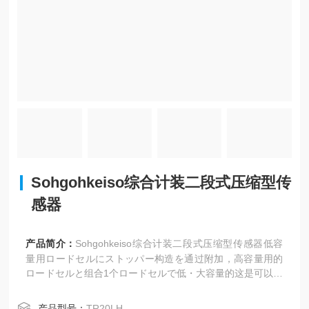
Sohgohkeiso综合计装二段式压缩型传
感器
产品简介：
Sohgohkeiso综合计装二段式压缩型传感器低容
量用ロードセルにストッパー构造を通过附加，高容量用的
ロードセルと组合1个ロードセルで低・大容量的这是可以实
现计测的ロードセル。
产品型号：
TR20LH