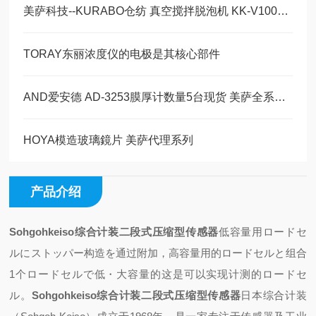
美萨科技--KURABO仓纺 真空搅拌脱泡机 KK-V1000W
TORAY东丽浓度仪的电极是其核心部件
AND爱安德 AD-3253膜厚计数量5台现货 美萨全系列代理
HOYA模造玻璃鏡片 美萨代理系列
产品介绍
Sohgohkeiso综合计装二段式压缩型传感器
低容量用ロードセ
ルにストッパー构造を
通过附加，高容量用的ロードセルと
组合
1个ロードセルで低・大容量的
这是可以实现计测的ロードセ
ル。
Sohgohkeiso综合计装二段式压缩型传感器
日本综合计装