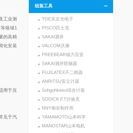
组装工具
器及工业测
TOE东京光电子
等领域1
PISCO匹士克
量的高精
SAKAI酒井
简化安装
VALCOM沃康
FREEBEAR福力百亚
SAKAI酒井联轴器
FUJILATEX不二精器
ANRITSU安立计器
适用于压
Sohgohkeiso综合计装
SODICK F.T沙迪克
NNY南谷制作所
常见于汽
YAMAMOTO山本科学
MANOSTAR山本电机