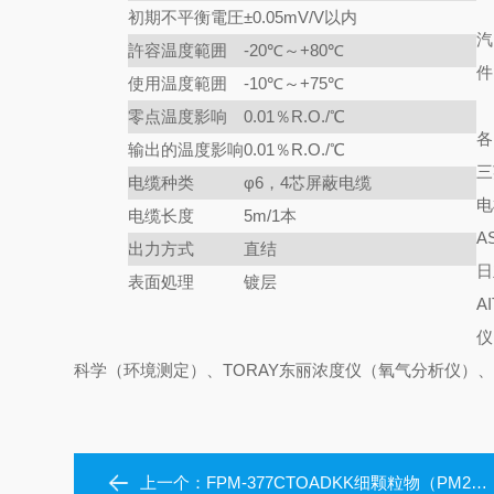
初期不平衡電圧
±0.05mV/V以内
汽
許容温度範囲
-20℃～+80℃
件
使用温度範囲
-10℃～+75℃
零点温度影响
0.01％R.O./℃
各
输出的温度影响
0.01％R.O./℃
三
电缆种类
φ6，4芯屏蔽电缆
电
电缆长度
5m/1本
A
出力方式
直结
日
表面処理
镀层
A
仪
科学（环境测定）、TORAY东丽浓度仪（氧气分析仪）、y
上一个：
FPM-377CTOADKK细颗粒物（PM2.5）测量装置