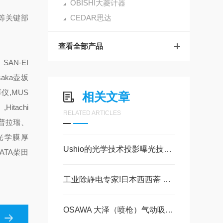
OBISHI大菱计器
等关键部
CEDAR思达
查看全部产品
AN-EI
saka壶坂
厚仪,MUS
相关文章
itachi
RELATED ARTICLES
N普拉瑞、
（光学膜厚
Ushio的光学技术投影曝光技术 美萨技术派
ATA柴田
工业除静电专家!日本西西蒂 SSD CABX-350离子棒为何成刚需?
OSAWA 大泽（喷枪）气动吸尘枪 W101现货30台，美萨科技现货系列