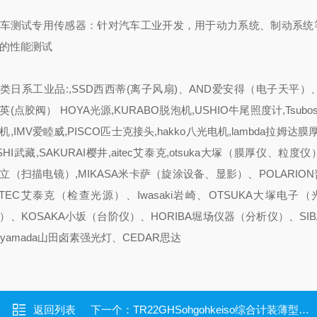
车测试专用传感器：针对汽车工业开发，用于动力系统、制动系统
的性能测试
类日系工业品:,SSD西西蒂(离子风扇)、AND爱安得（电子天平）、S
英(点胶阀） HOYA光源,KURABO脱泡机,USHIO牛尾照度计,Tsubo
机,IMV爱睦威,PISCO匹士克接头,hakko八光电机,lambda拉姆达膜
SHI武藏,SAKURAI樱井,aitec艾泰克,otsuka大塚（膜厚仪、粒度仪）,H
立（扫描电镜）,MIKASA米卡萨（旋涂设备、显影）、POLARIO
ITEC艾泰克（检查光源）、Iwasaki岩崎、OTSUKA大塚电子
）、KOSAKA小坂（台阶仪）、HORIBA堀场仪器（分析仪）、SIB
amada山田卤素强光灯、CEDAR思达
返回列表
下一个：
TR22GHSohgohkeiso综合计装薄型传感器易于安装