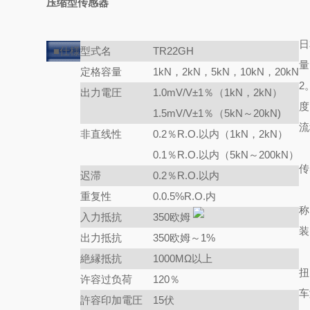
压缩型传感器
日
■仕様
型式名
TR22GH
量
定格容量
1kN，2kN，5kN，10kN，20kN
2
出力電圧
1.0mV/V±1％（1kN，2kN）
度
1.5mV/V±1％（5kN～20kN)
流
非直线性
0.2％R.O.以内（1kN，2kN）
0.1％R.O.以内（5kN～200kN）
传
迟滞
0.2％R.O.以内
重复性
0.0.5%R.O.内
称
入力抵抗
350欧姆
装
出力抵抗
350欧姆～1%
絶縁抵抗
1000MΩ以上
扭
许容过负荷
120％
车
許容印加電圧
15伏