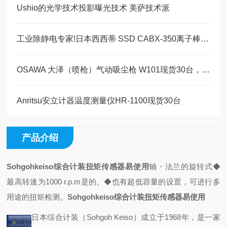
Ushio的光学技术投影曝光技术 美萨技术派
工业除静电专家!日本西西蒂 SSD CABX-350离子棒为何成刚需?
OSAWA 大泽（喷枪）气动吸尘枪 W101现货30台，美萨科技现货系列
Anritsu安立计器温度测量仪HR-1100现货30台
产品介绍
Sohgohkeiso综合计装扭矩传感器易使用
轴・法兰的旋转式
◆
最高转速为1000 r.p.m是的。
◆也有超低容量的设置，
可进行多
用途的扭矩检测。
Sohgohkeiso综合计装扭矩传感器易使用
日本综合计装（Sohgoh Keiso）成立于1968年，是一家
■仕様