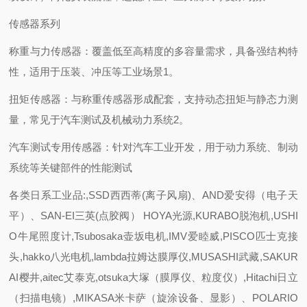
传感器系列
称重与力传感器：覆盖低至高精度的多容量需求，具备强结构特
性，适用于压装、冲压等工业场景1。
扭矩传感器：与称重传感器形成配套，支持动态扭矩与静态力测
量，常见于汽车测试及机械动力系统2。
汽车测试专用传感器：针对汽车工业开发，用于动力系统、制动
系统等关键部件的性能测试
各类日系工业品:,SSD西西蒂(离子风扇)、AND爱安得（电子天
平）、SAN-EI三英(点胶阀） HOYA光源,KURABO脱泡机,USHI
O牛尾照度计,Tsubosaka壶坂电机,IMV爱睦威,PISCO匹士克接
头,hakko八光电机,lambda拉姆达膜厚仪,MUSASHI武藏,SAKUR
AI樱井,aitec艾泰克,otsuka大塚（膜厚仪、粒度仪）,Hitachi日立
（扫描电镜）,MIKASA米卡萨（旋涂设备、显影）、POLARIO