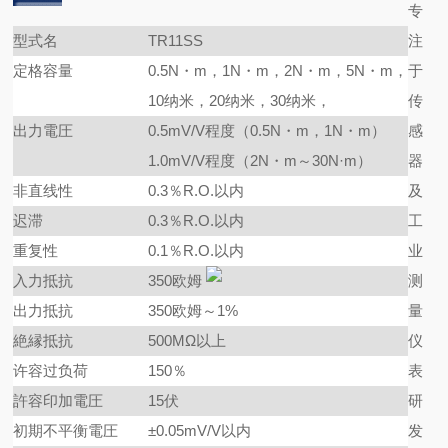
专
型式名
TR11SS
注
定格容量
0.5N・m，1N・m，2N・m，5N・m，
于
10纳米，20纳米，30纳米，
传
出力電圧
0.5mV/V程度（0.5N・m，1N・m）
感
1.0mV/V程度（2N・m～30N·m）
器
非直线性
0.3％R.O.以内
及
迟滞
0.3％R.O.以内
工
重复性
0.1％R.O.以内
业
入力抵抗
350欧姆
测
出力抵抗
350欧姆～1%
量
絶縁抵抗
500MΩ以上
仪
许容过负荷
150％
表
許容印加電圧
15伏
研
初期不平衡電圧
±0.05mV/V以内
发