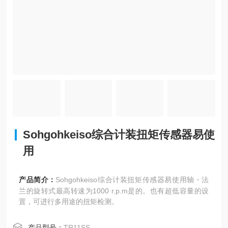
Sohgohkeiso综合计装扭矩传感器易使
用
产品简介：
Sohgohkeiso综合计装扭矩传感器易使用轴・法
兰的旋转式最高转速为1000 r.p.m是的。也有超低容量的设
置，可进行多用途的扭矩检测。
产品型号：
TR11SS