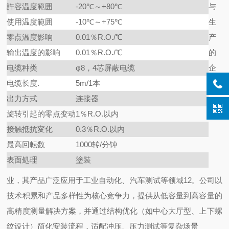
許容温度範囲
-20℃～+80℃
与
使用温度範囲
-10℃～+75℃
生
零点温度影响
0.01％R.O./℃
产
输出温度的影响
0.01％R.O./℃
的
电缆种类
φ8，4芯屏蔽电缆
企
电缆长度.
5m/1本
出力方式
连接器
旋转引起的零点变动
1％R.O.以内
接触抵抗変化
0.3％R.O.以内
最高回転数
1000转/分钟
表面処理
塗装
业，其产品广泛应用于工业自动化、汽车测试等领域12。公司以
技术积累和产品多样性为核心竞争力，提供从低容量到高容量的
高精度测量解决方案，并通过结构优化（如中心大厅型、上下螺
纹设计）简化安装流程，适配冲压、压力测试等复杂场景