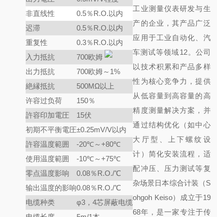
工业测量仪表研发与生
非直线性
0.5％R.O.以内
产的企业，其产品广泛
迟滞
0.5％R.O.以内
应用于工业自动化、汽
重复性
0.3％R.O.以内
车测试等领域12。公司
入力抵抗
700欧姆
以技术积累和产品多样
出力抵抗
700欧姆～1%
性为核心竞争力，提供
絶縁抵抗
500MΩ以上
从低容量到高容量的高
许容过负荷
150％
精度测量解决方案，并
許容印加電圧
15伏
通过结构优化（如中心
初期不平衡電圧
±0.25mV/V以内
大厅型、上下螺纹设
許容温度範囲
-20℃～+80℃
计）简化安装流程，适
使用温度範囲
-10℃～+75℃
配冲压、压力测试等复
零点温度影响
0.08％R.O./℃
杂场景
日本综合计装（S
输出温度的影响
0.08％R.O./℃
ohgoh Keiso）成立于19
电缆种类
φ3，4芯屏蔽电缆
68年，是一家专注于传
电缆长度.
5m/1本