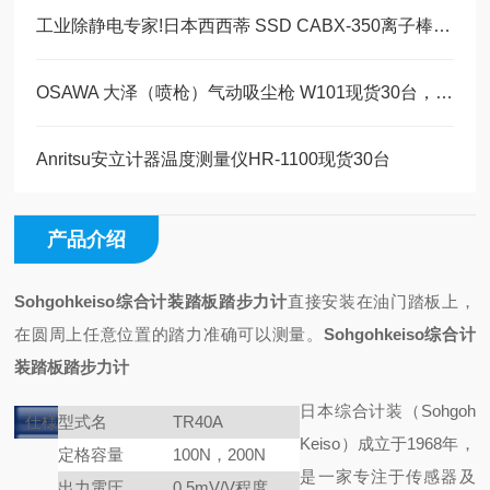
工业除静电专家!日本西西蒂 SSD CABX-350离子棒为何成刚需?
OSAWA 大泽（喷枪）气动吸尘枪 W101现货30台，美萨科技现货系列
Anritsu安立计器温度测量仪HR-1100现货30台
产品介绍
Sohgohkeiso综合计装踏板踏步力计
直接安装在油门踏板上，
在圆周上任意位置的踏力准确
可以测量。
Sohgohkeiso综合计
装踏板踏步力计
日本综合计装（Sohgoh
仕様
型式名
TR40A
Keiso）成立于1968年，
定格容量
100N，200N
是一家专注于传感器及
出力電圧
0.5mV/V程度