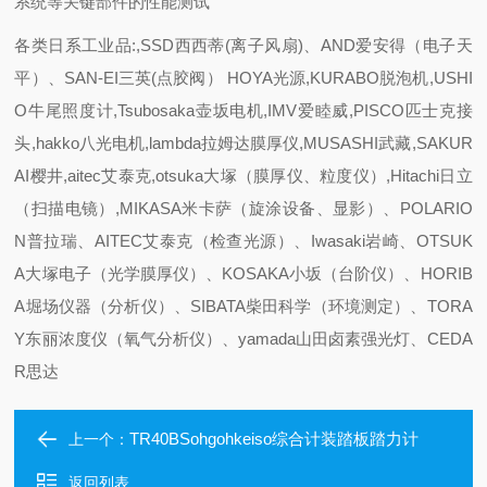
系统等关键部件的性能测试
各类日系工业品:,SSD西西蒂(离子风扇)、AND爱安得（电子天
平）、SAN-EI三英(点胶阀） HOYA光源,KURABO脱泡机,USHI
O牛尾照度计,Tsubosaka壶坂电机,IMV爱睦威,PISCO匹士克接
头,hakko八光电机,lambda拉姆达膜厚仪,MUSASHI武藏,SAKUR
AI樱井,aitec艾泰克,otsuka大塚（膜厚仪、粒度仪）,Hitachi日立
（扫描电镜）,MIKASA米卡萨（旋涂设备、显影）、POLARIO
N普拉瑞、AITEC艾泰克（检查光源）、Iwasaki岩崎、OTSUK
A大塚电子（光学膜厚仪）、KOSAKA小坂（台阶仪）、HORIB
A堀场仪器（分析仪）、SIBATA柴田科学（环境测定）、TORA
Y东丽浓度仪（氧气分析仪）、yamada山田卤素强光灯、CEDA
R思达
TR40BSohgohkeiso综合计装踏板踏力计
上一个：
返回列表