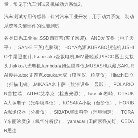
量，常见于汽车测试及机械动力系统2。
汽车测试专用传感器：针对汽车工业开发，用于动力系统、制动
系统等关键部件的性能测试
各类日系工业品:,SSD西西蒂(离子风扇)、AND爱安得（电子天
平）、SAN-EI三英(点胶阀） HOYA光源,KURABO脱泡机,USHI
O牛尾照度计,Tsubosaka壶坂电机,IMV爱睦威,PISCO匹士克接
头,hakko八光电机,lambda拉姆达膜厚仪,MUSASHI武藏,SAKUR
AI樱井,aitec艾泰克,otsuka大塚（膜厚仪、粒度仪）,Hitachi日立
（扫描电镜）,MIKASA米卡萨（旋涂设备、显影）、POLARIO
N普拉瑞、AITEC艾泰克（检查光源）、Iwasaki岩崎、OTSUK
A大塚电子（光学膜厚仪）、KOSAKA小坂（台阶仪）、HORIB
A堀场仪器（分析仪）、SIBATA柴田科学（环境测定）、TORA
Y东丽浓度仪（氧气分析仪）、yamada山田卤素强光灯、CEDA
R思达