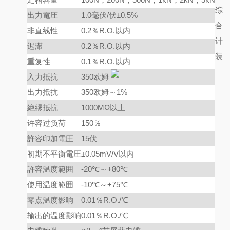
综
出力電圧
1.0毫伏/伏±0.5%
合
非直线性
0.2％R.O.以内
计
迟滞
0.2％R.O.以内
装
重复性
0.1％R.O.以内
入力抵抗
350欧姆
出力抵抗
350欧姆～1%
絶縁抵抗
1000MΩ以上
许容过负荷
150％
許容印加電圧
15伏
初期不平衡電圧
±0.05mV/V以内
許容温度範囲
-20℃～+80℃
使用温度範囲
-10℃～+75℃
零点温度影响
0.01％R.O./℃
输出的温度影响
0.01％R.O./℃