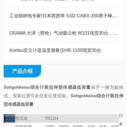
工业除静电专家!日本西西蒂 SSD CABX-350离子棒为何成刚需?
OSAWA 大泽（喷枪）气动吸尘枪 W101现货30台，美萨科技现货系列
Anritsu安立计器温度测量仪HR-1100现货30台
产品介绍
Sohgohkeiso综合计装拉伸型传感器低容量
由于一侧为旋转
式，安装位置
可在任意位置安装。
Sohgohkeiso综合计装拉伸
型传感器低容量
日
仕様
型式名
TR21H
本
定格容量
100N，200N，500N，1kN，2kN，5kN