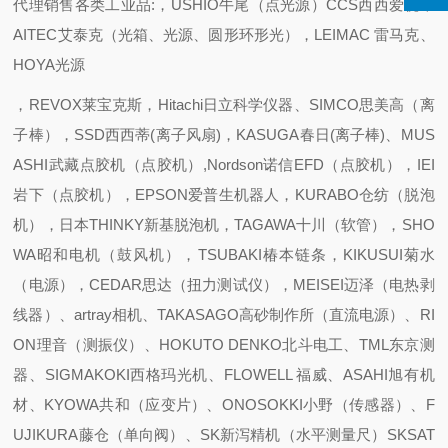
代理销售各类工业品:，USHIO牛尾（点光源）CCS西西爱视，
AITEC艾泰克（光箱、光源、圆形环形光），LEIMAC 雷马克、
HOYA光源
，REVOX莱宝克斯，Hitachi日立科学仪器、SIMCO思美高（离
子棒），SSD西西蒂(离子风扇)，KASUGA春日(离子棒)、MUS
ASHI武藏点胶机（点胶机）,Nordson诺信EFD（点胶机），IEI
岩下（点胶机），EPSON爱普生机器人，KURABO仓纺（脱泡
机），日本THINKY新基脱泡机，TAGAWA十川（软管），SHO
WA昭和电机（鼓风机），TSUBAKI椿本链条，KIKUSUI菊水
（电源），CEDAR思达（扭力测试仪），MEISEI迈泽（电热剥
线器）、artray相机、TAKASAGO高砂制作所（直流电源）、RI
ON理音（测振仪）、HOKUTO DENKO北斗电工、TML东京测
器、SIGMAKOKI西格玛光机、FLOWELL 福威、ASAHI旭有机
材、KYOWA共和（应变片）、ONOSOKKI小野（传感器）、F
UJIKURA藤仓（单向阀）、SK新泻精机（水平测量尺）SKSAT