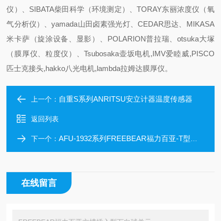
仪）、SIBATA柴田科学（环境测定）、TORAY东丽浓度仪（氧
气分析仪）、yamada山田卤素强光灯、CEDAR思达、MIKASA
米卡萨（旋涂设备、显影）、POLARION普拉瑞、otsuka大塚
（膜厚仪、粒度仪）、Tsubosaka壶坂电机,IMV爱睦威,PISCO
匹士克接头,hakko八光电机,lambda拉姆达膜厚仪。
自重S系列ANRITSU安立计器温度传感器
上一个：
返回列表
AFU-1932系列FREEBEAR福力百亚-T型槽插入型万向球单元
下一个：
在线留言