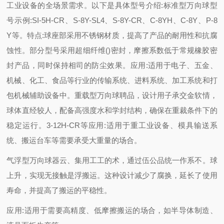
工业设备的全场景需求。以下是具体型号介绍:标准型万向球型
号示例:SI-5H-CR、S-8Y-SL4、S-8Y-CR、C-8YH、C-8Y、P-8
Y等。特点:球座部采用不锈钢材质，提高了产品的耐用性和抗腐
蚀性。部分型号采用超细纤维()密封，摩擦系数低于常规橡胶密
封产品，同时保持相司的防尘效果。应用:适用于电子、五金、
机械、化工、食品等行业的传输系统、进料系统、加工系统和打
包机械辅助设备中。重载型万向球聘品，设计用子承交金软情，
球体直经较人，配备高强度水和学封结构，确保在重裁条件下的
稳定运行。3-12H-CR等应用:适用于重工业设备、模具输送系
统、搬运台车等需要承受大重量的场合。
气浮型万向球器云、集用工工的术，通过伍公品统一作系不。球
上升，实现无接触是浮搬运。这种设计减少了腐换，延长了使用
寿命，并提高了搬运的平稳性。
应用:适用于需要高精度、低摩擦搬运的场合，如半导体制造、