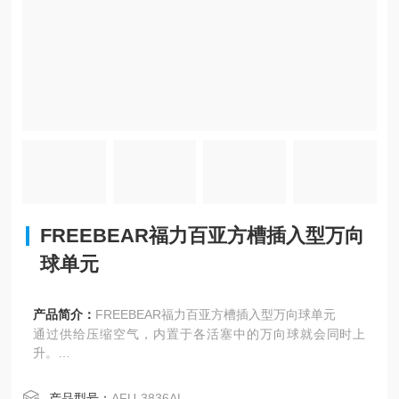
FREEBEAR福力百亚方槽插入型万向
球单元
产品简介：
FREEBEAR福力百亚方槽插入型万向球单元
通过供给压缩空气，内置于各活塞中的万向球就会同时上
升。
设置时，通过对设备台面进行方槽加工，就可进行夹具、模
具、工件的输送和定位。
产品型号：
AFU-3836AL