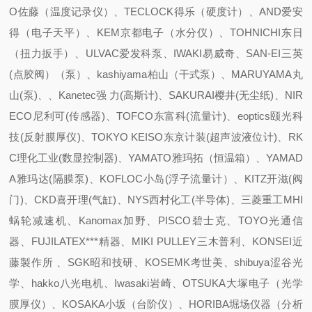
O佐藤（温度记录仪）、TECLOCK得乐（硬度计）、AND爱安
得（电子天平）、KEM京都电子（水分仪）、TOHNICHI东日
（扭力扳手）、ULVAC爱发科泵、IWAKI易威奇、SAN-EI三英
(点胶阀）（泵）、kashiyama柏山（干式泵）、MARUYAMA丸
山(泵)、、Kanetec强 力(高斯计)、SAKURAI樱井(无尘纸)、NIR
ECO尼利可(传感器)、TOFCO东富科(流量计)、eoptics颐光科
技(反射膜厚仪)、TOKYO KEISO东京计装(超声波液位计)、RK
C理化工业(数显控制器)、YAMATO雅玛拓（恒温箱）、YAMAD
A雅玛达(隔膜泵)、KOFLOC小岛(浮子流量计）、KITZ开滋(阀
门)、CKD喜开理(气缸)、NYS西村化工(半导体)、三菱重工MHI
蜗轮减速机、Kanomax加野、PISCO碧士克、TOYO光通信
器、FUJILATEX***精器、MIKI PULLEY三木普利、KONSEI近
藤製作所 、SGK昭和技研、KOSEMK考世美、shibuya涩谷光
学、hakko八光电机、Iwasaki岩崎、OTSUKA大塚电子（光学
膜厚仪）、KOSAKA小坂（台阶仪）、HORIBA堀场仪器（分析