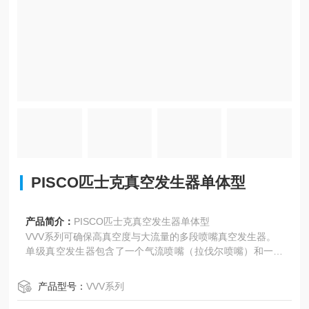
PISCO匹士克真空发生器单体型
产品简介：
PISCO匹士克真空发生器单体型
VVV系列可确保高真空度与大流量的多段喷嘴真空发生器。
单级真空发生器包含了一个气流喷嘴（拉伐尔喷嘴）和一个
接收器喷嘴。 大气的抽取以及真空的产生分别发生于气室内
和气流喷嘴与接收器喷嘴之间的缝隙处。 压缩空气或吸人的
产品型号：
VVV系列
大气在经过接收器喷嘴后直接通过连接的消声器排入大气