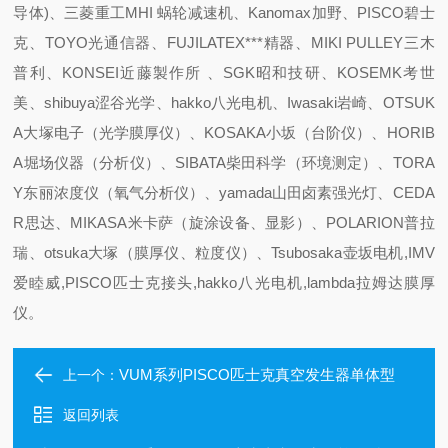
导体)、三菱重工MHI 蜗轮减速机、Kanomax加野、PISCO碧士
克、TOYO光通信器、FUJILATEX***精器、MIKI PULLEY三木
普利、KONSEI近藤製作所 、SGK昭和技研、KOSEMK考世
美、shibuya涩谷光学、hakko八光电机、Iwasaki岩崎、OTSUK
A大塚电子（光学膜厚仪）、KOSAKA小坂（台阶仪）、HORIB
A堀场仪器（分析仪）、SIBATA柴田科学（环境测定）、TORA
Y东丽浓度仪（氧气分析仪）、yamada山田卤素强光灯、CEDA
R思达、MIKASA米卡萨（旋涂设备、显影）、POLARION普拉
瑞、otsuka大塚（膜厚仪、粒度仪）、Tsubosaka壶坂电机,IMV
爱睦威,PISCO匹士克接头,hakko八光电机,lambda拉姆达膜厚
仪。
VUM系列PISCO匹士克真空发生器单体型
上一个：
返回列表