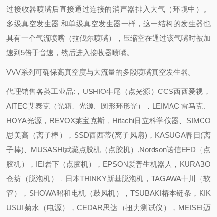
过接收器喷嘴后直接通过连接的消声器排入大气（环境中）。
多级真空发生器 和单级真空发生器一样，这一结构的发生器也
具有一个气流喷嘴（拉伐尔喷嘴），压缩空在通过该气嘴时被加
速到5倍于音速，然后进入接收器喷嘴。
VVV系列可确保高真空度与大流量的多段喷嘴真空发生器。
代理销售各类工业品:，USHIO牛尾（点光源）CCS西西爱视，
AITEC艾泰克（光箱、光源、圆形环形光），LEIMAC 雷马克、
HOYA光源，REVOX莱宝克斯，Hitachi日立科学仪器、SIMCO
思美高（离子棒），SSD西西蒂(离子风扇)，KASUGA春日(离
子棒)、MUSASHI武藏点胶机（点胶机）,Nordson诺信EFD（点
胶机），IEI岩下（点胶机），EPSON爱普生机器人，KURABO
仓纺（脱泡机），日本THINKY新基脱泡机，TAGAWA十川（软
管），SHOWA昭和电机（鼓风机），TSUBAKI椿本链条，KIK
USUI菊水（电源），CEDAR思达（扭力测试仪），MEISEI迈