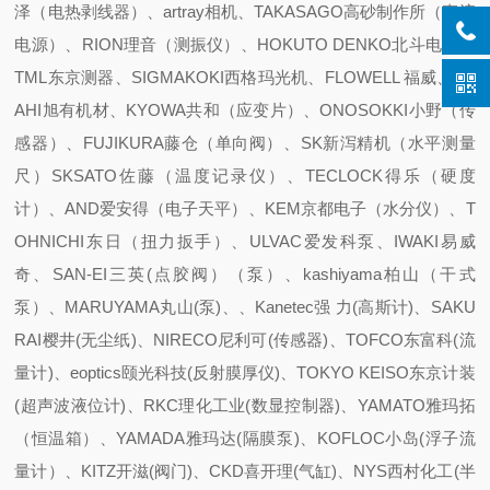
泽（电热剥线器）、artray相机、TAKASAGO高砂制作所（直流
电源）、RION理音（测振仪）、HOKUTO DENKO北斗电工、
TML东京测器、SIGMAKOKI西格玛光机、FLOWELL 福威、AS
AHI旭有机材、KYOWA共和（应变片）、ONOSOKKI小野（传
感器）、FUJIKURA藤仓（单向阀）、SK新泻精机（水平测量
尺）SKSATO佐藤（温度记录仪）、TECLOCK得乐（硬度
计）、AND爱安得（电子天平）、KEM京都电子（水分仪）、T
OHNICHI东日（扭力扳手）、ULVAC爱发科泵、IWAKI易威
奇、SAN-EI三英(点胶阀）（泵）、kashiyama柏山（干式
泵）、MARUYAMA丸山(泵)、、Kanetec强 力(高斯计)、SAKU
RAI樱井(无尘纸)、NIRECO尼利可(传感器)、TOFCO东富科(流
量计)、eoptics颐光科技(反射膜厚仪)、TOKYO KEISO东京计装
(超声波液位计)、RKC理化工业(数显控制器)、YAMATO雅玛拓
（恒温箱）、YAMADA雅玛达(隔膜泵)、KOFLOC小岛(浮子流
量计）、KITZ开滋(阀门)、CKD喜开理(气缸)、NYS西村化工(半