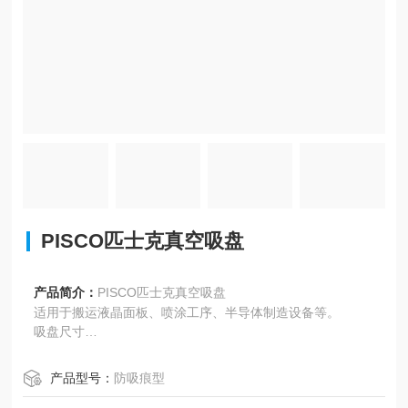
PISCO匹士克真空吸盘
产品简介：
PISCO匹士克真空吸盘
适用于搬运液晶面板、喷涂工序、半导体制造设备等。
吸盘尺寸
φ1mm～φ200mm
吸盘材料
产品型号：
防吸痕型
PEEK、POM、导电性PEEK