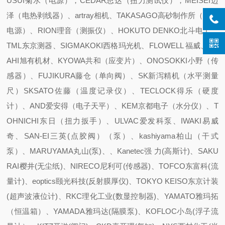
USUI菊水（电源），CEDAR思达（扭力测试仪），MEISEI迈
泽（电热剥线器）、artray相机、TAKASAGO高砂制作所（直流
电源）、RION理音（测振仪）、HOKUTO DENKO北斗电工、
TML东京测器、SIGMAKOKI西格玛光机、FLOWELL 福威、AS
AHI旭有机材、KYOWA共和（应变片）、ONOSOKKI小野（传
感器）、FUJIKURA藤仓（单向阀）、SK新泻精机（水平测量
尺）SKSATO佐藤（温度记录仪）、TECLOCK得乐（硬度
计）、AND爱安得（电子天平）、KEM京都电子（水分仪）、T
OHNICHI东日（扭力扳手）、ULVAC爱发科泵、IWAKI易威
奇、SAN-EI三英(点胶阀）（泵）、kashiyama柏山（干式
泵）、MARUYAMA丸山(泵)、、Kanetec强 力(高斯计)、SAKU
RAI樱井(无尘纸)、NIRECO尼利可(传感器)、TOFCO东富科(流
量计)、eoptics颐光科技(反射膜厚仪)、TOKYO KEISO东京计装
(超声波液位计)、RKC理化工业(数显控制器)、YAMATO雅玛拓
（恒温箱）、YAMADA雅玛达(隔膜泵)、KOFLOC小岛(浮子流