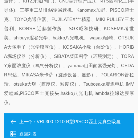
量计）、KITZ开滋(阀门)、CKD喜开理(气缸)、NYS西村化工(半
导体)、三菱重工MHI 蜗轮减速机、Kanomax加野、PISCO碧士
克、TOYO光通信器、FUJILATEX***精器、MIKI PULLEY三木
普利、KONSEI近藤製作所 、SGK昭和技研、KOSEMK考世
美、shibuya涩谷光学、hakko八光电机、Iwasaki岩崎、OTSUK
A大塚电子（光学膜厚仪）、KOSAKA小坂（台阶仪）、HORIB
A堀场仪器（分析仪）、SIBATA柴田科学（环境测定）、TORA
Y东丽浓度仪（氧气分析仪）、yamada山田卤素强光灯、CEDA
R思达、MIKASA米卡萨（旋涂设备、显影）、POLARION普拉
瑞、otsuka大塚（膜厚仪、粒度仪）、Tsubosaka壶坂电机,IMV
爱睦威,PISCO匹士克接头,hakko八光电机,lambda拉姆达膜厚
仪。
VRL300-121004型PISCO匹士克真空吸盘
上一个：
返回列表