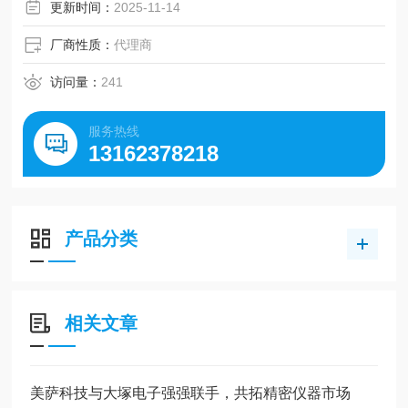
外径88~198mm
更新时间：
2025-11-14
轴孔直径14~60mm
允许扭矩40~640N·m
厂商性质：
代理商
最大扭矩80~1280N·m
访问量：
241
服务热线
13162378218
产品分类
相关文章
美萨科技与大塚电子强强联手，共拓精密仪器市场