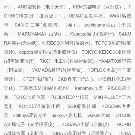
计）、AND爱安得（电子天平）、KEM京都电子（水分仪）、T
OHNICHI东日（扭力扳手）、ULVAC爱发科泵、IWAKI易威
奇、SAN-EI三英(点胶阀）（泵）、kashiyama柏山（干式
泵）、MARUYAMA丸山(泵)、、Kanetec强 力(高斯计)、SAKU
RAI樱井(无尘纸)、NIRECO尼利可(传感器)、TOFCO东富科(流
量计)、eoptics颐光科技(反射膜厚仪)、TOKYO KEISO东京计装
(超声波液位计)、RKC理化工业(数显控制器)、YAMATO雅玛拓
（恒温箱）、YAMADA雅玛达(隔膜泵)、KOFLOC小岛(浮子流
量计）、KITZ开滋(阀门)、CKD喜开理(气缸)、NYS西村化工(半
导体)、三菱重工MHI 蜗轮减速机、Kanomax加野、PISCO碧士
克、TOYO光通信器、FUJILATEX***精器、MIKI PULLEY三木
普利、KONSEI近藤製作所 、SGK昭和技研、KOSEMK考世
美、shibuya涩谷光学、hakko八光电机、Iwasaki岩崎、OTSUK
A大塚电子（光学膜厚仪）、KOSAKA小坂（台阶仪）、HORIB
A堀场仪器（分析仪）、SIBATA柴田科学（环境测定）、TORA