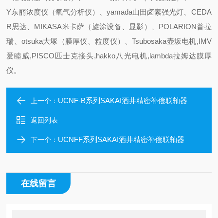
Y东丽浓度仪（氧气分析仪）、yamada山田卤素强光灯、CEDA
R思达、MIKASA米卡萨（旋涂设备、显影）、POLARION普拉
瑞、otsuka大塚（膜厚仪、粒度仪）、Tsubosaka壶坂电机,IMV
爱睦威,PISCO匹士克接头,hakko八光电机,lambda拉姆达膜厚
仪。
UCNF-B系列SAKAI酒井精密补偿联轴器
上一个：
返回列表
UCNFF系列SAKAI酒井精密补偿联轴器
下一个：
在线留言