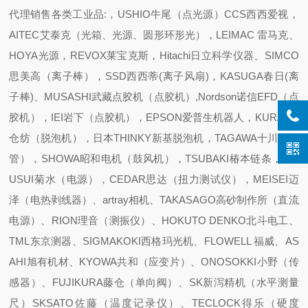
代理销售各类工业品:，USHIO牛尾（点光源）CCS西西爱视，
AITEC艾泰克（光箱、光源、圆形环形光），LEIMAC 雷马克、
HOYA光源，REVOX莱宝克斯，Hitachi日立科学仪器、SIMCO
思美高（离子棒），SSD西西蒂(离子风扇)，KASUGA春日(离
子棒)、MUSASHI武藏点胶机（点胶机）,Nordson诺信EFD（点
胶机），IEI岩下（点胶机），EPSON爱普生机器人，KURABO
仓纺（脱泡机），日本THINKY新基脱泡机，TAGAWA十川（软
管），SHOWA昭和电机（鼓风机），TSUBAKI椿本链条，KIK
USUI菊水（电源），CEDAR思达（扭力测试仪），MEISEI迈
泽（电热剥线器）、artray相机、TAKASAGO高砂制作所（直流
电源）、RION理音（测振仪）、HOKUTO DENKO北斗电工、
TML东京测器、SIGMAKOKI西格玛光机、FLOWELL 福威、AS
AHI旭有机材、KYOWA共和（应变片）、ONOSOKKI小野（传
感器）、FUJIKURA藤仓（单向阀）、SK新泻精机（水平测量
尺）SKSATO佐藤（温度记录仪）、TECLOCK得乐（硬度