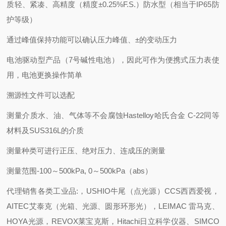
质轻、紧凑、高精度（精度±0.25%F.S.）防水型（相当于IP65防
护等级）
通过峰值保持功能可以确认压力峰值、±的变动压力
电池驱动型产品（7号碱性电池），因此可作为便携式压力表使
用，电池更换操作简单
溯源性文件可以选配
测量介质
水、油、气体等不会腐蚀Hastelloy哈氏合金 C-22同等
材料及SUS316L的介质
测量种类
可进行正压、绝对压力、连成压的测量
测量范围
-100～500kPa, 0～500kPa（abs）
代理销售各类工业品:，USHIO牛尾（点光源）CCS西西爱视，
AITEC艾泰克（光箱、光源、圆形环形光），LEIMAC 雷马克、
HOYA光源，REVOX莱宝克斯，Hitachi日立科学仪器、SIMCO