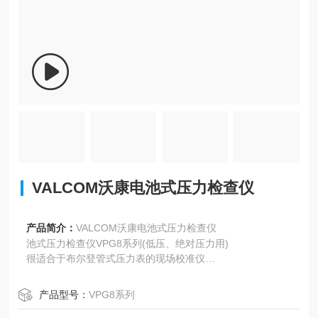
VALCOM沃康电池式压力检查仪
产品简介：
VALCOM沃康电池式压力检查仪
池式压力检查仪VPG8系列(低压、绝对压力用)
很适合于布尔登管式压力表的现场校准仪
质轻、紧凑、高精度（精度±0.25%F.S.）防水型（相当于IP6
5防护等级）
产品型号：
VPG8系列
通过峰值保持功能可以确认压力峰值、±的变动压力