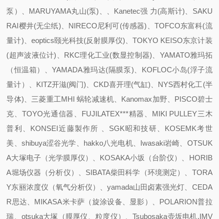
泵）、MARUYAMA丸山(泵)、、Kanetec强 力(高斯计)、SAKU
RAI樱井(无尘纸)、NIRECO尼利可(传感器)、TOFCO东富科(流
量计)、eoptics颐光科技(反射膜厚仪)、TOKYO KEISO东京计装
(超声波液位计)、RKC理化工业(数显控制器)、YAMATO雅玛拓
（恒温箱）、YAMADA雅玛达(隔膜泵)、KOFLOC小岛(浮子流
量计）、KITZ开滋(阀门)、CKD喜开理(气缸)、NYS西村化工(半
导体)、三菱重工MHI 蜗轮减速机、Kanomax加野、PISCO碧士
克、TOYO光通信器、FUJILATEX***精器、MIKI PULLEY三木
普利、KONSEI近藤製作所 、SGK昭和技研、KOSEMK考世
美、shibuya涩谷光学、hakko八光电机、Iwasaki岩崎、OTSUK
A大塚电子（光学膜厚仪）、KOSAKA小坂（台阶仪）、HORIB
A堀场仪器（分析仪）、SIBATA柴田科学（环境测定）、TORA
Y东丽浓度仪（氧气分析仪）、yamada山田卤素强光灯、CEDA
R思达、MIKASA米卡萨（旋涂设备、显影）、POLARION普拉
瑞、otsuka大塚（膜厚仪、粒度仪）、Tsubosaka壶坂电机,IMV