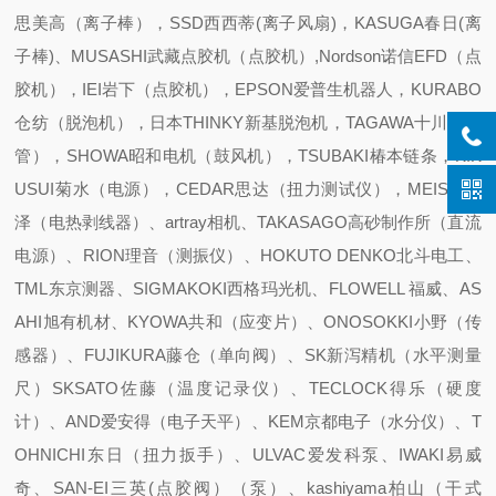
思美高（离子棒），SSD西西蒂(离子风扇)，KASUGA春日(离
子棒)、MUSASHI武藏点胶机（点胶机）,Nordson诺信EFD（点
胶机），IEI岩下（点胶机），EPSON爱普生机器人，KURABO
仓纺（脱泡机），日本THINKY新基脱泡机，TAGAWA十川（软
管），SHOWA昭和电机（鼓风机），TSUBAKI椿本链条，KIK
USUI菊水（电源），CEDAR思达（扭力测试仪），MEISEI迈
泽（电热剥线器）、artray相机、TAKASAGO高砂制作所（直流
电源）、RION理音（测振仪）、HOKUTO DENKO北斗电工、
TML东京测器、SIGMAKOKI西格玛光机、FLOWELL 福威、AS
AHI旭有机材、KYOWA共和（应变片）、ONOSOKKI小野（传
感器）、FUJIKURA藤仓（单向阀）、SK新泻精机（水平测量
尺）SKSATO佐藤（温度记录仪）、TECLOCK得乐（硬度
计）、AND爱安得（电子天平）、KEM京都电子（水分仪）、T
OHNICHI东日（扭力扳手）、ULVAC爱发科泵、IWAKI易威
奇、SAN-EI三英(点胶阀）（泵）、kashiyama柏山（干式