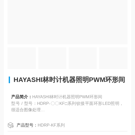
HAYASHI林时计机器照明PWM环形间
产品简介：
HAYASHI林时计机器照明PWM环形间
型号 / 型号：HDRP-〇〇KF□系列铰接平面环形LED照明，
很适合图像处理
多功能间接高角度照明
LED反射减少。 很适合光泽工件。
产品型号：
HDRP-KF系列
PWM照明控制系统以低热量产生减轻LED元件的热负荷。