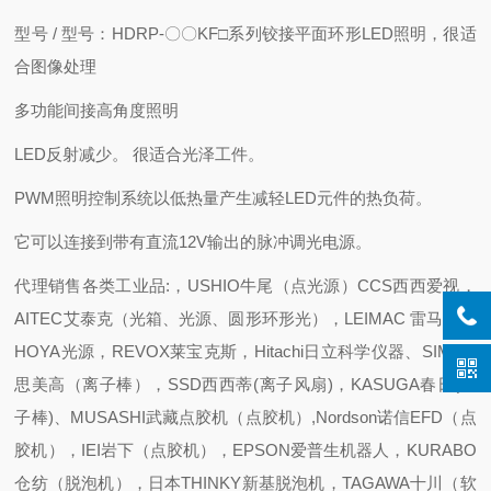
型号 / 型号：HDRP-〇〇KF□系列铰接平面环形LED照明，很适
合图像处理
多功能间接高角度照明
LED反射减少。 很适合光泽工件。
PWM照明控制系统以低热量产生减轻LED元件的热负荷。
它可以连接到带有直流12V输出的脉冲调光电源。
代理销售各类工业品:，USHIO牛尾（点光源）CCS西西爱视，
AITEC艾泰克（光箱、光源、圆形环形光），LEIMAC 雷马克、
HOYA光源，REVOX莱宝克斯，Hitachi日立科学仪器、SIMCO
思美高（离子棒），SSD西西蒂(离子风扇)，KASUGA春日(离
子棒)、MUSASHI武藏点胶机（点胶机）,Nordson诺信EFD（点
胶机），IEI岩下（点胶机），EPSON爱普生机器人，KURABO
仓纺（脱泡机），日本THINKY新基脱泡机，TAGAWA十川（软