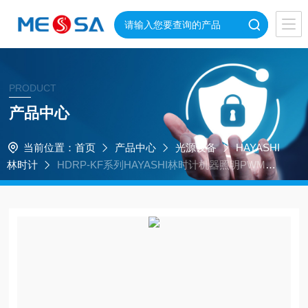
PRODUCT
产品中心
当前位置：
首页
产品中心
光源设备
HAYASHI
林时计
HDRP-KF系列HAYASHI林时计机器照明PWM环
形间