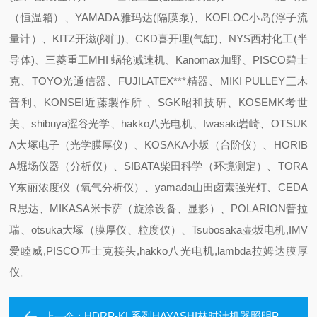
（恒温箱）、YAMADA雅玛达(隔膜泵)、KOFLOC小岛(浮子流
量计）、KITZ开滋(阀门)、CKD喜开理(气缸)、NYS西村化工(半
导体)、三菱重工MHI 蜗轮减速机、Kanomax加野、PISCO碧士
克、TOYO光通信器、FUJILATEX***精器、MIKI PULLEY三木
普利、KONSEI近藤製作所 、SGK昭和技研、KOSEMK考世
美、shibuya涩谷光学、hakko八光电机、Iwasaki岩崎、OTSUK
A大塚电子（光学膜厚仪）、KOSAKA小坂（台阶仪）、HORIB
A堀场仪器（分析仪）、SIBATA柴田科学（环境测定）、TORA
Y东丽浓度仪（氧气分析仪）、yamada山田卤素强光灯、CEDA
R思达、MIKASA米卡萨（旋涂设备、显影）、POLARION普拉
瑞、otsuka大塚（膜厚仪、粒度仪）、Tsubosaka壶坂电机,IMV
爱睦威,PISCO匹士克接头,hakko八光电机,lambda拉姆达膜厚
仪。
HDRP-KL系列HAYASHI林时计机器照明PWM环形间接低角度
上一个：