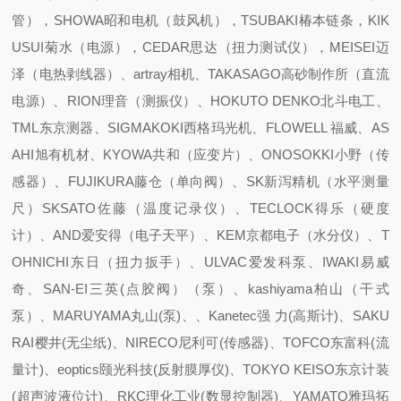
管），SHOWA昭和电机（鼓风机），TSUBAKI椿本链条，KIK
USUI菊水（电源），CEDAR思达（扭力测试仪），MEISEI迈
泽（电热剥线器）、artray相机、TAKASAGO高砂制作所（直流
电源）、RION理音（测振仪）、HOKUTO DENKO北斗电工、
TML东京测器、SIGMAKOKI西格玛光机、FLOWELL 福威、AS
AHI旭有机材、KYOWA共和（应变片）、ONOSOKKI小野（传
感器）、FUJIKURA藤仓（单向阀）、SK新泻精机（水平测量
尺）SKSATO佐藤（温度记录仪）、TECLOCK得乐（硬度
计）、AND爱安得（电子天平）、KEM京都电子（水分仪）、T
OHNICHI东日（扭力扳手）、ULVAC爱发科泵、IWAKI易威
奇、SAN-EI三英(点胶阀）（泵）、kashiyama柏山（干式
泵）、MARUYAMA丸山(泵)、、Kanetec强 力(高斯计)、SAKU
RAI樱井(无尘纸)、NIRECO尼利可(传感器)、TOFCO东富科(流
量计)、eoptics颐光科技(反射膜厚仪)、TOKYO KEISO东京计装
(超声波液位计)、RKC理化工业(数显控制器)、YAMATO雅玛拓