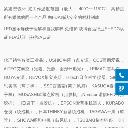
紧凑型设计 宽工作温度范围（最大：-40°C~+115°C） 高精度
所有媒体的同一个产品 由FDA确认安全的材料制成
LED显示屏便于理解和自我解释 免维护 获得食品行业EHEDG认
证 FDA认证 获得3A认证
代理销售各类工业品:，USHIO牛尾（点光源）CCS西西爱视，
AITEC艾泰克（光箱、光源、圆形环形光），LEIMAC 雷马克、
HOYA光源，REVOX莱宝克斯，Hitachi日立科学仪器、SIMCO
思美高（离子棒），SSD西西蒂(离子风扇)，KASUGA春日(离
子棒)、MUSASHI武藏点胶机（点胶机）,Nordson诺信EFD（点
胶机），IEI岩下（点胶机），EPSON爱普生机器人，KURABO
仓纺（脱泡机），日本THINKY新基脱泡机，TAGAWA十川（软
管），SHOWA昭和电机（鼓风机），TSUBAKI椿本链条，KIK