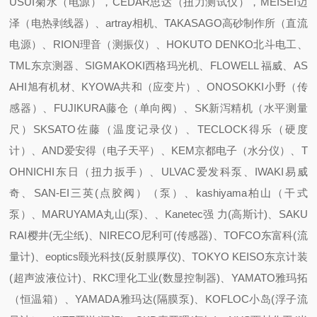
USUI菊水（电源），CEDAR思达（扭力测试仪），MEISEI迈
泽（电热剥线器）、artray相机、TAKASAGO高砂制作所（直流
电源）、RION理音（测振仪）、HOKUTO DENKO北斗电工、
TML东京测器、SIGMAKOKI西格玛光机、FLOWELL 福威、AS
AHI旭有机材、KYOWA共和（应变片）、ONOSOKKI小野（传
感器）、FUJIKURA藤仓（单向阀）、SK新泻精机（水平测量
尺）SKSATO佐藤（温度记录仪）、TECLOCK得乐（硬度
计）、AND爱安得（电子天平）、KEM京都电子（水分仪）、T
OHNICHI东日（扭力扳手）、ULVAC爱发科泵、IWAKI易威
奇、SAN-EI三英(点胶阀）（泵）、kashiyama柏山（干式
泵）、MARUYAMA丸山(泵)、、Kanetec强 力(高斯计)、SAKU
RAI樱井(无尘纸)、NIRECO尼利可(传感器)、TOFCO东富科(流
量计)、eoptics颐光科技(反射膜厚仪)、TOKYO KEISO东京计装
(超声波液位计)、RKC理化工业(数显控制器)、YAMATO雅玛拓
（恒温箱）、YAMADA雅玛达(隔膜泵)、KOFLOC小岛(浮子流