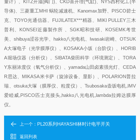
量计）、KITZ开滋(阀门)、CKD喜开理(气缸)、NYS西村化工(半
导体)、三菱重工MHI 蜗轮减速机、Kanomax加野、PISCO碧士
克、TOYO光通信器、FUJILATEX***精器、MIKI PULLEY三木
普利、KONSEI近藤製作所 、SGK昭和技研、KOSEMK考世
美、shibuya涩谷光学、hakko八光电机、Iwasaki岩崎、OTSUK
A大塚电子（光学膜厚仪）、KOSAKA小坂（台阶仪）、HORIB
A堀场仪器（分析仪）、SIBATA柴田科学（环境测定）、TORA
Y东丽浓度仪（氧气分析仪）、yamada山田卤素强光灯、CEDA
R思达、MIKASA米卡萨（旋涂设备、显影）、POLARION普拉
瑞、otsuka大塚（膜厚仪、粒度仪）、Tsubosaka壶坂电机,IMV
爱睦威,PISCO匹士克接头,hakko八光电机,lambda拉姆达膜厚
仪。
PL20系列HAYASHI林时计电平开关
上一个：
返回列表