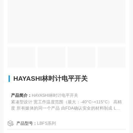
HAYASHI林时计电平开关
产品简介：
HAYASHI林时计电平开关
紧凑型设计 宽工作温度范围（最大：-40°C~+115°C） 高精
度 所有媒体的同一个产品 由FDA确认安全的材料制成 LED
显示屏便于理解和自我解释 免维护 获得食品行业EHEDG认
证 FDA认证 获得3A认证
产品型号：
LBFS系列