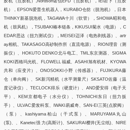
胶机（点胶机）,Nordson诺信EFD（点胶机），IEI岩下（点胶
机），EPSON爱普生机器人，KURABO仓纺（脱泡机），日本
THINKY新基脱泡机，TAGAWA十川（软管），SHOWA昭和电
机（鼓风机），TSUBAKI椿本链条，KIKUSUI菊水（电源），C
EDAR思达（扭力测试仪），MEISEI迈泽（电热剥线器）、artr
ay相机、TAKASAGO高砂制作所（直流电源）、RION理音（测
振仪）、HOKUTO DENKO北斗电工、TML东京测器、SIGMA
KOKI西格玛光机、FLOWELL 福威、ASAHI旭有机材、KYOWA
共和（应变片）、ONOSOKKI小野（传感器）、FUJIKURA藤
仓（单向阀）、SK新泻精机（水平测量尺）SKSATO佐藤（温
度记录仪）、TECLOCK得乐（硬度计）、AND爱安得（电子天
平）、KEM京都电子（水分仪）、TOHNICHI东日（扭力扳
手）、ULVAC爱发科泵、IWAKI易威奇、SAN-EI三英(点胶阀）
（泵）、kashiyama柏山（干式泵）、MARUYAMA丸山
(泵)、、Kanetec强 力(高斯计)、SAKURAI樱井(无尘纸)、NIRE