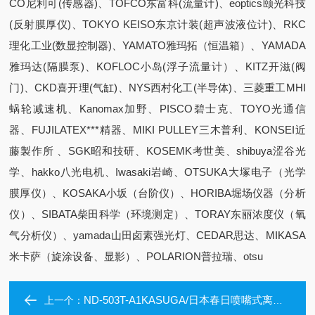
CO尼利可(传感器)、TOFCO东富科(流量计)、eoptics颐光科技
(反射膜厚仪)、TOKYO KEISO东京计装(超声波液位计)、RKC
理化工业(数显控制器)、YAMATO雅玛拓（恒温箱）、YAMADA
雅玛达(隔膜泵)、KOFLOC小岛(浮子流量计）、KITZ开滋(阀
门)、CKD喜开理(气缸)、NYS西村化工(半导体)、三菱重工MHI
蜗轮减速机、Kanomax加野、PISCO碧士克、TOYO光通信
器、FUJILATEX***精器、MIKI PULLEY三木普利、KONSEI近
藤製作所 、SGK昭和技研、KOSEMK考世美、shibuya涩谷光
学、hakko八光电机、Iwasaki岩崎、OTSUKA大塚电子（光学
膜厚仪）、KOSAKA小坂（台阶仪）、HORIBA堀场仪器（分析
仪）、SIBATA柴田科学（环境测定）、TORAY东丽浓度仪（氧
气分析仪）、yamada山田卤素强光灯、CEDAR思达、MIKASA
米卡萨（旋涂设备、显影）、POLARION普拉瑞、otsu
ND-503T-A1KASUGA/日本春日喷嘴式离子发生器
上一个：