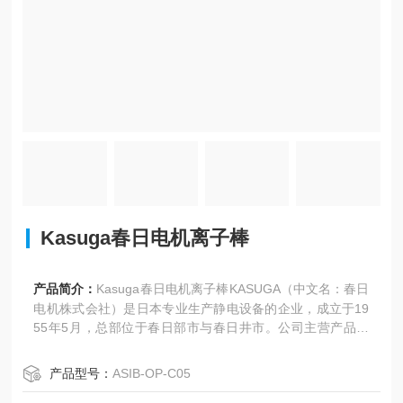
Kasuga春日电机离子棒
产品简介：
Kasuga春日电机离子棒KASUGA（中文名：春日
电机株式会社）是日本专业生产静电设备的企业，成立于19
55年5月，总部位于春日部市与春日井市。公司主营产品包
括静电测试仪、静电消除装置、离子风机、高密度除电处理
系统及防爆型除电/测量装置，产品涵盖KSD系列测试仪、AP
产品型号：
ASIB-OP-C05
KF系列静电消除棒、KD系列消除扇等型号，应用行业涵盖防