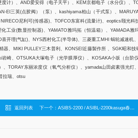
硬度计）、AND爱安得（电子天平）、KEM京都电子（水分仪）、TOH
N-EI三英(点胶阀）（泵）、kashiyama柏山（干式泵）、MARUY
)、NIRECO尼利可(传感器)、TOFCO东富科(流量计)、eoptics颐光
C理化工业(数显控制器)、YAMATO雅玛拓（恒温箱）、YAMADA雅
KD喜开理(气缸)、NYS西村化工(半导体)、三菱重工MHI 蜗轮减速机、K
*精器、MIKI PULLEY三木普利、KONSEI近藤製作所 、SGK昭和技
asaki岩崎、OTSUKA大塚电子（光学膜厚仪）、KOSAKA小坂（台阶
）、TORAY东丽浓度仪（氧气分析仪）、yamada山田卤素强光灯、
拉瑞、otsu
返回列表
下一个：
ASIBS-2200 / ASIBL-2200kasuga春日电机离子棒