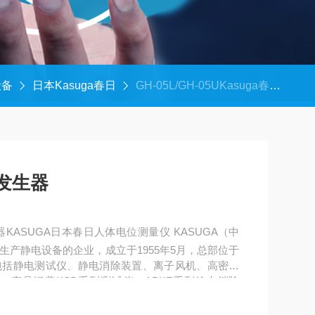
设备
日本Kasuga春日
GH-05L/GH-05UKasuga春日枪式离子发生器
子发生器
器KASUGA日本春日人体电位测量仪 KASUGA（中
产静电设备的企业，成立于1955年5月，总部位于
包括静电测试仪、静电消除装置、离子风机、高密度
，产品涵盖KSD系列测试仪、APKF系列静电消除
涵盖防爆、航天、石油、汽车领域。