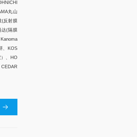
NICHI
AMA丸山
科技(反射膜
玛达(隔膜
anoma
研、KOS
仪）、HO
CEDAR