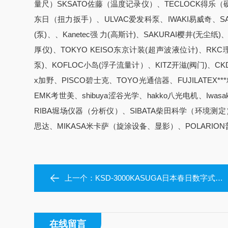
量尺）SKSATO佐藤（温度记录仪）、TECLOCK得乐（
东日（扭力扳手）、ULVAC爱发科泵、IWAKI易威奇、SA
(泵)、、Kanetec强 力(高斯计)、SAKURAI樱井(无尘纸
厚仪)、TOKYO KEISO东京计装(超声波液位计)、RK
泵)、KOFLOC小岛(浮子流量计）、KITZ开滋(阀门)、C
x加野、PISCO碧士克、TOYO光通信器、FUJILATEX**
EMK考世美、shibuya涩谷光学、hakko八光电机、Iw
RIBA堀场仪器（分析仪）、SIBATA柴田科学（环境测定
思达、MIKASA米卡萨（旋涂设备、显影）、POLARION普
上一个：
KSD-3000KASUGA日本春日数字式低电位测量装置
在线留言