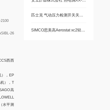
安立計器株式会社 热电偶XX-0101E-TC03现货80
匹士克 气动压力检测开关关键注意事项 美萨全系列代理
-2100
SIMCO思美高Aerostat xc2轻巧型宽覆盖离子风机的工作原理
ASIBL-26
CCS西西
机），EP
风机），T
SAGO高
OWELL
机（水平测