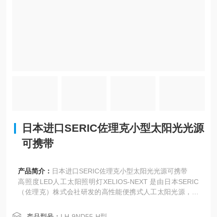
日本进口SERIC佐理克小型太阳光光源
可携带
产品简介：
日本进口SERIC佐理克小型太阳光光源可携带
高照度LED人工太阳照明灯XELIOS-NEXT‌ 是由日本SERIC
（佐理克）株式会社研发的高性能便携式人工太阳光源，专
为在室内精准还原自然太阳光环境而设计，适用于对光照条
件要求严苛的工业检测、色彩评价与科研实验场景。
产品型号：
LH-9ND55-H型