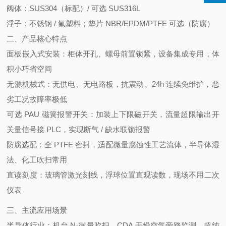
阀体：SUS304（标配）/ 可选 SUS316L
浮子：不锈钢 / 氟塑料；垫片 NBR/EPDM/PTFE 可选（防腐）
二、产品核心特点
面板嵌入式安装
：柜体开孔、螺母前置锁紧，设备集成专用，体
积小巧省空间
无源机械式
：无供电、无电路板，抗震动、24h 连续免维护，恶
劣工况故障率极低
可选 PAU 磁簧报警开关
：加装上下限磁开关，流量超限输出开
关量信号接 PLC，实现断气 / 缺水联锁报警
防腐选配
：全 PTFE 密封，适配微量腐蚀性工艺流体，半导体湿
法、化工吹扫常用
直读刻度
：玻璃管激光刻线，浮球位置直观读数，现场不用二次
仪表
三、主流应用场景
半导体行业
：机台 N₂微量吹扫、CDA 干燥空气旁路监测、超纯