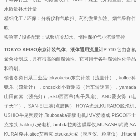
水微量补水计量
精细化工 / 环保
：分析仪样气吹扫、药剂微量加注、烟气采样伴
吹
实验室 / 设备配套
：试验机冷却水、惰性保护气小流量管控
TOKYO KEISO东京计装气体、液体通用流量计
P-710
它由含氟
聚合物制成，具有很高的耐腐蚀性。它可用于各种腐蚀性化学品
和溶剂。
销售各类日系工业品:tokyokeiso东京计装（流量计），kofloc科
赋乐（流量计），onosokki小野测器（汽车转速表），yamada
山田卤素（强光灯）,SSD西西蒂(离子风扇)、AND爱安得（电
子天平）、SAN-EI三英(点胶阀） HOYA光源,KURABO脱泡机,
USHIO牛尾照度计,Tsubosaka壶坂电机,IMV爱睦威,PISCO匹士
克接头,hakko八光电机,lambda拉姆达膜厚仪,MUSASHI武藏,SA
KURAI樱井,aitec艾泰克,otsuka大塚（膜厚仪、粒度仪）,Hitachi