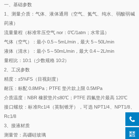
一、基础参数
1、测量介质：气体、液体通用（空气、氮气、纯水、弱酸弱碱
药液）
流量量程（标准常压空气 nor：0℃/1atm；水常温）
气体（空气）
：最小 0.5～5mL/min，最大 5～50L/min
液体（清水）
：最小 5～50mL/min，最大 0.4～2L/min
量程比：
10:1（少数规格 10:2）
2、工况参数
精度：
±5%FS
（目视刻度）
耐压：标配 0.8MPa；PTFE 垫片款上限 0.5MPa
介质温度：NBR 橡胶垫片≤80℃；
PTFE 四氟垫片最高 120℃
接口螺纹：标准
Rc1/4（英制锥牙）
，可选 NPT1/4、NPT1/8、
Rc1/8
3、接液材质
测量管：高硼硅玻璃