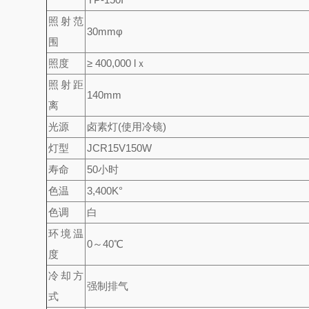
照射范
30mmφ
围
照度
≥ 400,000 lｘ
照射距
140mm
离
光源
卤素灯(使用冷镜)
灯型
JCR15V150W
寿命
50小时
色温
3,400K°
色调
白
环境温
0～40℃
度
冷却方
强制排气
式