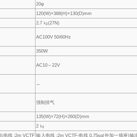
20φ
120(W)×388(H)×130(D)mm
2.7 ㎏(27N)
AC100V 50/60Hz
350W
AC10～22V
←
强制排气
135(W)×72(H)×260(D)mm
2 ㎏
出电线 :2m VCTF
输入电线 :2m VCTF-电线 0.75sq
(外加一插座)
输出