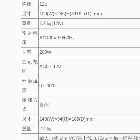
连接
12φ
尺寸
100(W)×245(H)×116（D）mm
重量
1.7 ㎏(17N)
输入电
AC100V 50/60Hz
压
功率
200W
变化范
AC5～12V
围
环境温
0～40℃
度
冷却方
自然
式
尺寸
140(W)×94(H)×185(D)mm
重量
2.4 ㎏
输入电线 :2m VCTF-电线 0.75sq
(外加一插座)
输