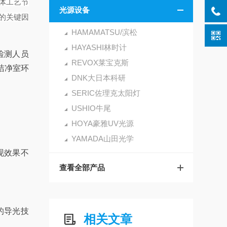
体工艺节
光源设备
的关键因
HAMAMATSU/滨松
HAYASHI林时计
检测人员
REVOX莱宝克斯
洁净室环
DNK大日本科研
SERIC佐理克太阳灯
USHIO牛尾
HOYA豪雅UV光源
YAMADA山田光学
现效果不
。
查看全部产品
的导光技
相关文章