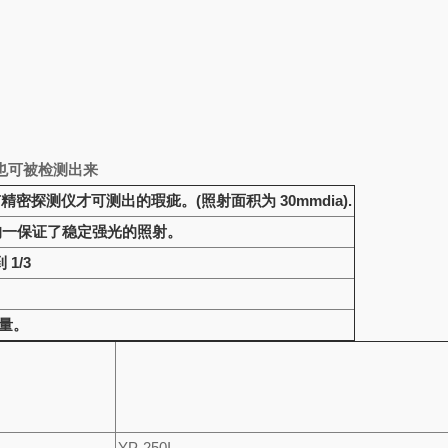
也可被检测出来
只有精密探测仪才可测出的瑕疵。(照射面积为 30mmdia).
色均一保证了稳定强光的照射。
1/3
光量。
YP-250I