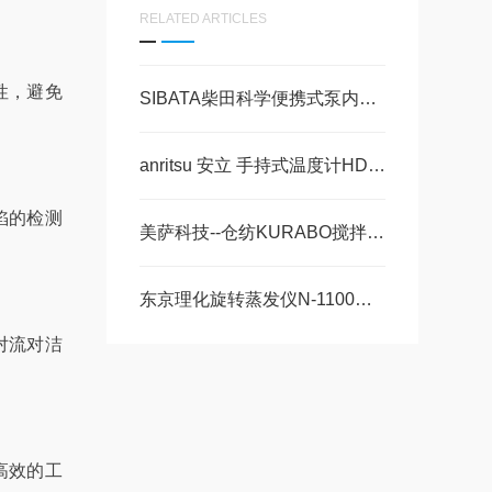
RELATED ARTICLES
性，避免
SIBATA柴田科学便携式泵内置恒定流量功能
anritsu 安立 手持式温度计HD-1200E / 1200K产品介绍
陷的检测
美萨科技--仓纺KURABO搅拌脱泡机
东京理化旋转蒸发仪N-1100系列 美萨现货1台
对流对洁
高效的工