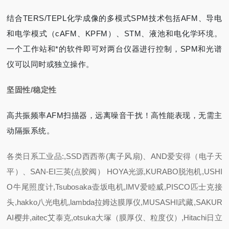
结合TERS/TEPL化学成像的多模式SPM技术包括AFM、导电
和电学模式（cAFM、KPFM）、STM、液池和电化学环境。
一个工作站和*的软件即可对两台仪器进行控制，SPM和光谱
仪可以同时或独立操作。
坚固性
/
稳定性
高共振频率AFM扫描器，远离噪音干扰！高性能表现，无需主
动隔振系统。
各类日系工业品:,SSD西西蒂(离子风扇)、AND爱安得（电子天
平）、SAN-EI三英(点胶阀） HOYA光源,KURABO脱泡机,USHI
O牛尾照度计,Tsubosaka壶坂电机,IMV爱睦威,PISCO匹士克接
头,hakko八光电机,lambda拉姆达膜厚仪,MUSASHI武藏,SAKUR
AI樱井,aitec艾泰克,otsuka大塚（膜厚仪、粒度仪）,Hitachi日立