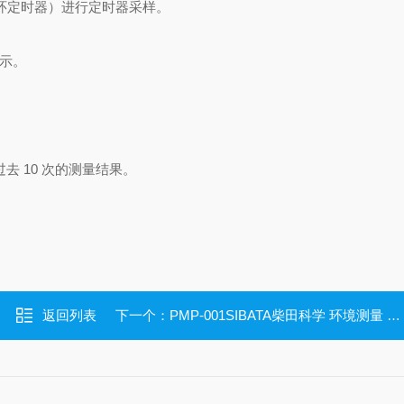
循环定时器）进行定时器采样。
示。
去 10 次的测量结果。
返回列表
下一个：
PMP-001SIBATA柴田科学 环境测量 个人微型真空泵