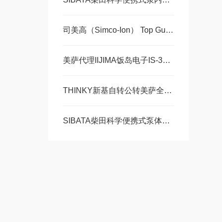
司美高（Simco-Ion） Top Gun离子风枪 现货20
美萨代理IIJIMA饭岛电子IS-300,食品用微虽酸素分析计 现货30台
THINKY新基自转公转美萨全搅拌机 ARE-310/AR-100锂电行业新能源汽车领域
SIBATA柴田科学便携式泵体积小巧且重量轻便