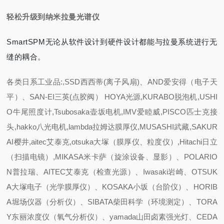
轻松升级到纳米拉曼光谱仪
SmartSPM无论从软件设计到硬件设计都能与拉曼系统进行无
缝的耦合。
各类日系工业品:,SSD西西蒂(离子风扇)、AND爱安得（电子天
平）、SAN-EI三英(点胶阀） HOYA光源,KURABO脱泡机,USHI
O牛尾照度计,Tsubosaka壶坂电机,IMV爱睦威,PISCO匹士克接
头,hakko八光电机,lambda拉姆达膜厚仪,MUSASHI武藏,SAKUR
AI樱井,aitec艾泰克,otsuka大塚（膜厚仪、粒度仪）,Hitachi日立
（扫描电镜）,MIKASA米卡萨（旋涂设备、显影）、POLARIO
N普拉瑞、AITEC艾泰克（检查光源）、Iwasaki岩崎、OTSUK
A大塚电子（光学膜厚仪）、KOSAKA小坂（台阶仪）、HORIB
A堀场仪器（分析仪）、SIBATA柴田科学（环境测定）、TORA
Y东丽浓度仪（氧气分析仪）、yamada山田卤素强光灯、CEDA