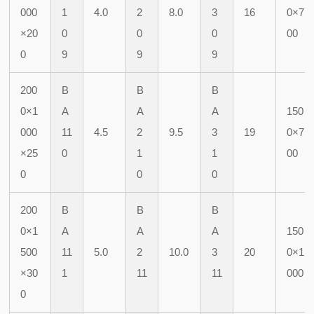
000
1
4.0
2
8.0
3
16
0×7
×20
0
0
0
00
0
9
9
9
200
B
B
B
0×1
A
A
A
150
000
11
4.5
2
9.5
3
19
0×7
×25
0
1
1
00
0
0
0
200
B
B
B
0×1
A
A
A
150
500
11
5.0
2
10.0
3
20
0×1
×30
1
11
11
000
0