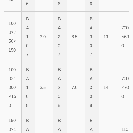
6
6
6
B
B
B
100
A
A
A
700
0×7
1
3.0
2
6.5
3
13
×63
50×
0
0
0
0
150
7
7
7
100
B
B
B
0×1
A
A
A
700
000
1
3.5
2
7.0
3
14
×70
×15
0
0
0
0
0
8
8
8
150
B
B
B
0×1
A
A
A
110