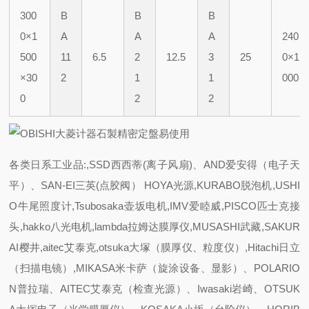
300
B
B
B
0×1
A
A
A
240
500
11
6.5
2
12.5
3
25
0×1
×30
2
1
1
000
0
2
2
各类日系工业品:,SSD西西蒂(离子风扇)、AND爱安得（电子天
平）、SAN-EI三英(点胶阀） HOYA光源,KURABO脱泡机,USHI
O牛尾照度计,Tsubosaka壶坂电机,IMV爱睦威,PISCO匹士克接
头,hakko八光电机,lambda拉姆达膜厚仪,MUSASHI武藏,SAKUR
AI樱井,aitec艾泰克,otsuka大塚（膜厚仪、粒度仪）,Hitachi日立
（扫描电镜）,MIKASA米卡萨（旋涂设备、显影）、POLARIO
N普拉瑞、AITEC艾泰克（检查光源）、Iwasaki岩崎、OTSUK