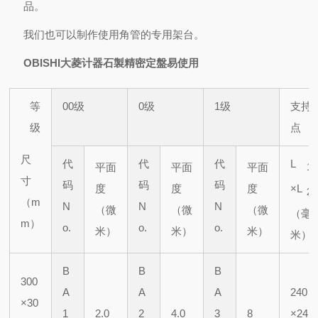
品。
我们也可以制作使用角管的专用架台。
OBISHI大菱计器石製精密定盤易使用
等
00级
0级
1级
支持
级
点
尺
代
代
代
L
平面
平面
平面
1
寸
码
码
码
度
度
度
×L
2
（m
N
N
N
（微
（微
（微
（毫
m）
o.
o.
o.
米）
米）
米）
米）
B
B
B
300
A
A
A
240
×30
1
2.0
2
4.0
3
8
×24