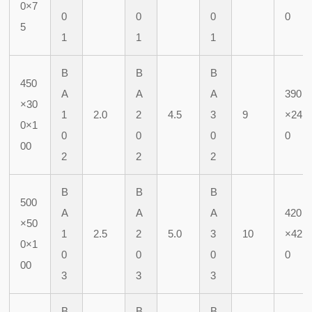
0×7
0
0
0
0
5
1
1
1
B
B
B
450
A
A
A
390
×30
1
2.0
2
4.5
3
9
×24
0×1
0
0
0
0
00
2
2
2
B
B
B
500
A
A
A
420
×50
1
2.5
2
5.0
3
10
×42
0×1
0
0
0
0
00
3
3
3
B
B
B