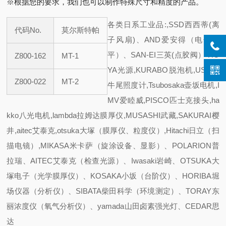
※根据您的要求，我们也可以制作特殊尺寸和精度的产品。
各类日系工业品:,SSD西西蒂(离
代码No.
莫尔斯特帕
子风扇)、AND爱安得（电子天
平）、SAN-EI三英(点胶阀） HO
Z800-162
MT-1
YA光源,KURABO脱泡机,USHIO
Z800-022
MT-2
牛尾照度计,Tsubosaka壶坂电机,I
MV爱睦威,PISCO匹士克接头,ha
kko八光电机,lambda拉姆达膜厚仪,MUSASHI武藏,SAKURAI樱
井,aitec艾泰克,otsuka大塚（膜厚仪、粒度仪）,Hitachi日立（扫
描电镜）,MIKASA米卡萨（旋涂设备、显影）、POLARION普
拉瑞、AITEC艾泰克（检查光源）、Iwasaki岩崎、OTSUKA大
塚电子（光学膜厚仪）、KOSAKA小坂（台阶仪）、HORIBA堀
场仪器（分析仪）、SIBATA柴田科学（环境测定）、TORAY东
丽浓度仪（氧气分析仪）、yamada山田卤素强光灯、CEDAR思
达